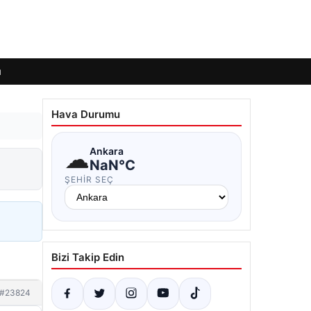
ı
Hava Durumu
☁
Ankara
NaN°C
ŞEHIR SEÇ
Bizi Takip Edin
#23824