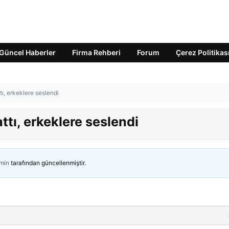
Güncel Haberler
Firma Rehberi
Forum
Çerez Politikas
ttı, erkeklere seslendi
attı, erkeklere seslendi
min
tarafından güncellenmiştir.