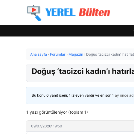
Ana sayfa
›
Forumlar
›
Magazin
›
Doğuş ‘tacizci kadın’ı hatırla
Doğuş ‘tacizci kadın’ı hatırl
Bu konu 0 yanıt içerir, 1 izleyen vardır ve en son
1 ay önce
ad
1 yazı görüntüleniyor (toplam 1)
09/07/2026: 19:50