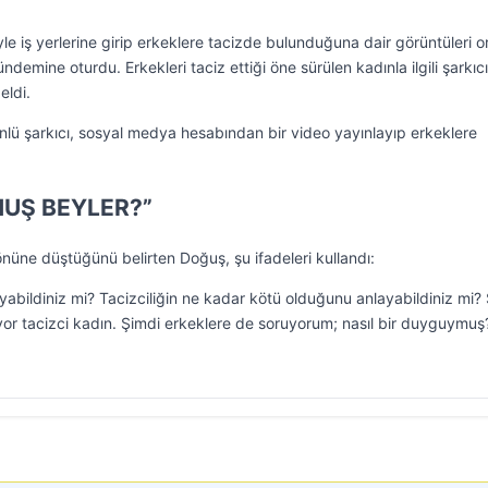
e iş yerlerine girip erkeklere tacizde bulunduğuna dair görüntüleri o
demine oturdu. Erkekleri taciz ettiği öne sürülen kadınla ilgili şarkıcı
eldi.
lü şarkıcı, sosyal medya hesabından bir video yayınlayıp erkeklere
MUŞ BEYLER?”
önüne düştüğünü belirten Doğuş, şu ifadeleri kullandı:
layabildiniz mi? Tacizciliğin ne kadar kötü olduğunu anlayabildiniz mi?
or tacizci kadın. Şimdi erkeklere de soruyorum; nasıl bir duyguymuş