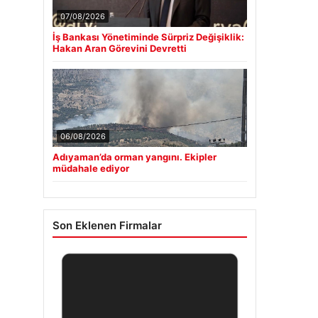
07/08/2026
İş Bankası Yönetiminde Sürpriz Değişiklik:
Hakan Aran Görevini Devretti
06/08/2026
Adıyaman’da orman yangını. Ekipler
müdahale ediyor
Son Eklenen Firmalar