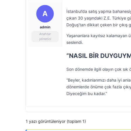
İstanbul’da satış yapma bahanesiyl
A
çıkan 30 yaşındaki Z.E. Türkiye gün
Doğuş’tan dikkat çeken bir çıkış g
admin
Anahtar
Yaşananlara kayıtsız kalamayan ün
yönetici
seslendi.
“NASIL BİR DUYGUY
Son dönemde ilgili olayın çok sık 
“Beyler, kadınlarımızı daha iyi an
dönemlerde önüme çok fazla çıkıy
Diyeceğim bu kadar.”
1 yazı görüntüleniyor (toplam 1)