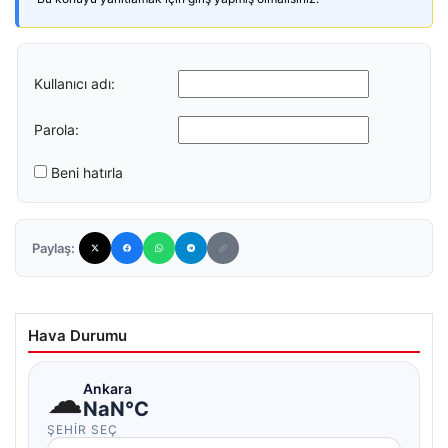
Kullanıcı adı:
Parola:
Beni hatırla
Paylaş:
Hava Durumu
☁
Ankara
NaN°C
ŞEHIR SEÇ