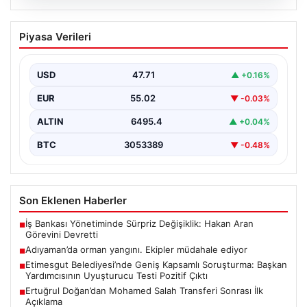
06.08.2026
Adıyaman’da orman yangını. Ekipler
Piyasa Verileri
müdahale ediyor
{ "title": "Adıyaman'da Orman Yangını Kontrol Altına
Alınmaya Çalışılıyor", "content": "Adıyaman iline bağlı
USD
47.71
▲ +0.16%
Gerger…
EUR
55.02
▼ -0.03%
ALTIN
6495.4
▲ +0.04%
BTC
3053389
▼ -0.48%
Son Eklenen Haberler
İş Bankası Yönetiminde Sürpriz Değişiklik: Hakan Aran
■
Görevini Devretti
Adıyaman’da orman yangını. Ekipler müdahale ediyor
■
Etimesgut Belediyesi’nde Geniş Kapsamlı Soruşturma: Başkan
■
Yardımcısının Uyuşturucu Testi Pozitif Çıktı
Ertuğrul Doğan’dan Mohamed Salah Transferi Sonrası İlk
■
Açıklama