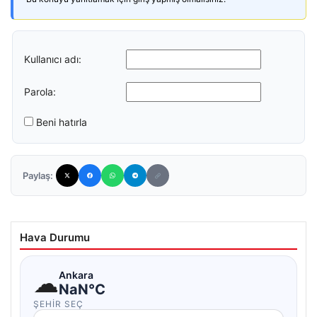
Kullanıcı adı:
Parola:
Beni hatırla
Paylaş:
Hava Durumu
☁
Ankara
NaN°C
ŞEHIR SEÇ