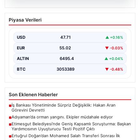
06.08.2026
Adıyaman’da orman yangını. Ekipler
Piyasa Verileri
müdahale ediyor
{ "title": "Adıyaman'da Orman Yangını Kontrol Altına
Alınmaya Çalışılıyor", "content": "Adıyaman iline bağlı
USD
47.71
▲ +0.16%
Gerger…
EUR
55.02
▼ -0.03%
ALTIN
6495.4
▲ +0.04%
BTC
3053389
▼ -0.48%
Son Eklenen Haberler
İş Bankası Yönetiminde Sürpriz Değişiklik: Hakan Aran
■
Görevini Devretti
Adıyaman’da orman yangını. Ekipler müdahale ediyor
■
Etimesgut Belediyesi’nde Geniş Kapsamlı Soruşturma: Başkan
■
Yardımcısının Uyuşturucu Testi Pozitif Çıktı
Ertuğrul Doğan’dan Mohamed Salah Transferi Sonrası İlk
■