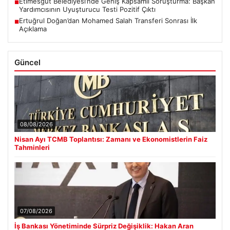
Etimesgut Belediyesi’nde Geniş Kapsamlı Soruşturma: Başkan
■
Yardımcısının Uyuşturucu Testi Pozitif Çıktı
Ertuğrul Doğan’dan Mohamed Salah Transferi Sonrası İlk
■
Açıklama
Güncel
08/08/2026
Nisan Ayı TCMB Toplantısı: Zamanı ve Ekonomistlerin Faiz
Tahminleri
07/08/2026
İş Bankası Yönetiminde Sürpriz Değişiklik: Hakan Aran