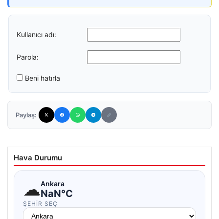
Kullanıcı adı:
Parola:
Beni hatırla
Paylaş:
Hava Durumu
☁
Ankara
NaN°C
ŞEHIR SEÇ