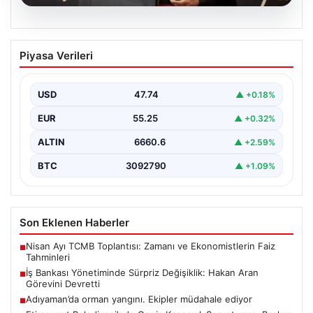
07.08.2026
İş Bankası Yönetiminde Sürpriz
Piyasa Verileri
Değişiklik: Hakan Aran Görevini
Devretti
USD
47.74
▲ +0.18%
Türkiye'nin köklü bankalarından İş Bankası'nda yönetim
kademesinde dikkate değer bir değişiklik yaşandı.
EUR
55.25
▲ +0.32%
Bankanın uzun…
ALTIN
6660.6
▲ +2.59%
BTC
3092790
▲ +1.09%
Son Eklenen Haberler
Nisan Ayı TCMB Toplantısı: Zamanı ve Ekonomistlerin Faiz
■
Tahminleri
İş Bankası Yönetiminde Sürpriz Değişiklik: Hakan Aran
■
Görevini Devretti
Adıyaman’da orman yangını. Ekipler müdahale ediyor
■