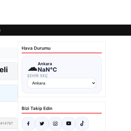
ı
Hava Durumu
☁
Ankara
eli
NaN°C
ŞEHIR SEÇ
Bizi Takip Edin
#14767