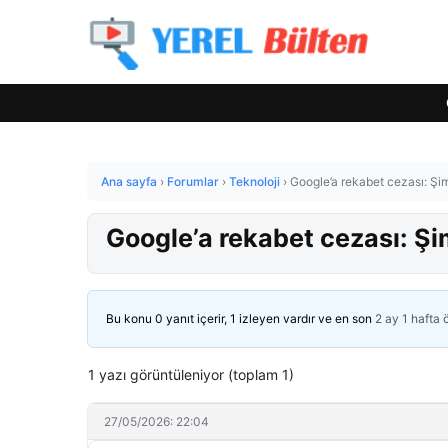
Ana sayfa
›
Forumlar
›
Teknoloji
›
Google’a rekabet cezası: Şi
Google’a rekabet cezası: Ş
Bu konu 0 yanıt içerir, 1 izleyen vardır ve en son
2 ay 1 hafta
1 yazı görüntüleniyor (toplam 1)
27/05/2026: 22:04