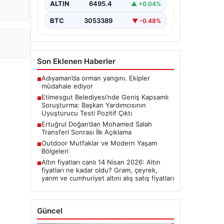
bulunan belediyeye yönelik
ALTIN
6495.4
▲ +0.04%
yürütülen kapsamlı soruşturma
kapsamında önemli gelişmeler
BTC
3053389
▼ -0.48%
yaşanıyor. Belediye…
Son Eklenen Haberler
Adıyaman’da orman yangını. Ekipler
■
müdahale ediyor
Etimesgut Belediyesi’nde Geniş Kapsamlı
■
Soruşturma: Başkan Yardımcısının
Uyuşturucu Testi Pozitif Çıktı
Ertuğrul Doğan’dan Mohamed Salah
■
Transferi Sonrası İlk Açıklama
Outdoor Mutfaklar ve Modern Yaşam
■
Bölgeleri
Altın fiyatları canlı 14 Nisan 2026: Altın
■
fiyatları ne kadar oldu? Gram, çeyrek,
yarım ve cumhuriyet altını alış satış fiyatları
Güncel