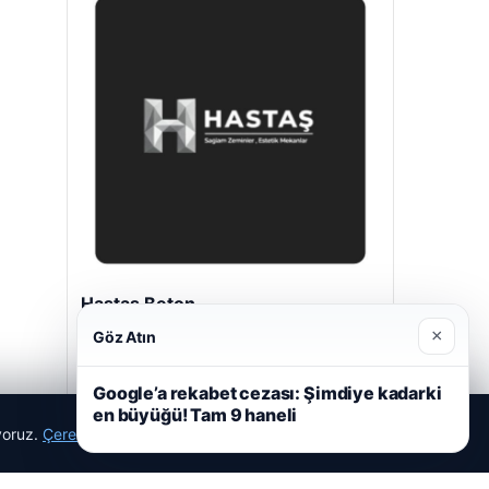
Hastaş Beton
26/05/2026
×
Göz Atın
Google’a rekabet cezası: Şimdiye kadarki
en büyüğü! Tam 9 haneli
ıyoruz.
Çerez Politikamız
Reddet
Kabul Et