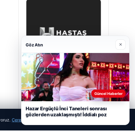
×
Göz Atın
Hastaş Beton
26/05/2026
Güncel Haberler
Hazar Ergüçlü İnci Taneleri sonrası
gözlerden uzaklaşmıştı! İddialı poz
ıyoruz.
Çerez Politikamız
Reddet
Kabul Et