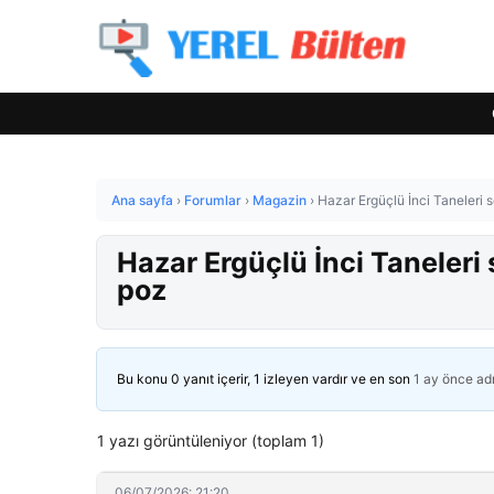
Ana sayfa
›
Forumlar
›
Magazin
›
Hazar Ergüçlü İnci Taneleri s
Hazar Ergüçlü İnci Taneleri 
poz
Bu konu 0 yanıt içerir, 1 izleyen vardır ve en son
1 ay önce
ad
1 yazı görüntüleniyor (toplam 1)
06/07/2026: 21:20