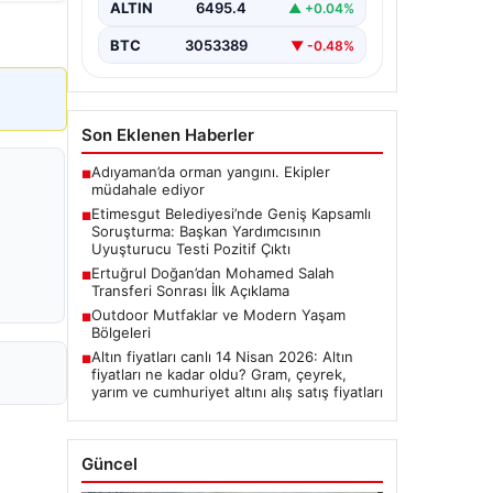
bulunan belediyeye yönelik
ALTIN
6495.4
▲ +0.04%
yürütülen kapsamlı soruşturma
kapsamında önemli gelişmeler
BTC
3053389
▼ -0.48%
yaşanıyor. Belediye…
Son Eklenen Haberler
Adıyaman’da orman yangını. Ekipler
■
müdahale ediyor
Etimesgut Belediyesi’nde Geniş Kapsamlı
■
Soruşturma: Başkan Yardımcısının
Uyuşturucu Testi Pozitif Çıktı
Ertuğrul Doğan’dan Mohamed Salah
■
Transferi Sonrası İlk Açıklama
Outdoor Mutfaklar ve Modern Yaşam
■
Bölgeleri
Altın fiyatları canlı 14 Nisan 2026: Altın
■
fiyatları ne kadar oldu? Gram, çeyrek,
yarım ve cumhuriyet altını alış satış fiyatları
Güncel