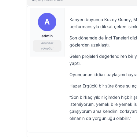
Kariyeri boyunca Kuzey Güney, Me
A
performansıyla dikkat çeken isimle
admin
Son dönemde de İnci Taneleri dizis
Anahtar
gözlerden uzaklaştı.
yönetici
Gelen projeleri değerlendiren bir y
yaptı.
Oyuncunun iddialı paylaşımı hayran
Hazar Ergüçlü bir süre önce şu a
“Son birkaç yıldır içimden hiçbir 
istemiyorum, yemek bile yemek is
çalışıyorum ama kendimi zorlayara
olmanın da yorgunluğu olabilir.”