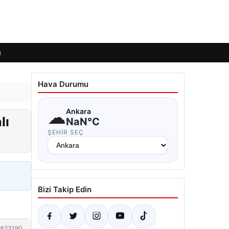
ı
Hava Durumu
☁
Ankara
lı
NaN°C
ŞEHIR SEÇ
Bizi Takip Edin
#23190