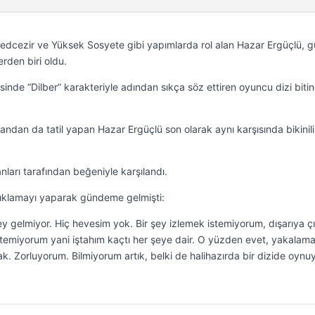
dcezir ve Yüksek Sosyete gibi yapımlarda rol alan Hazar Ergüçlü, g
rden biri oldu.
inde “Dilber” karakteriyle adından sıkça söz ettiren oyuncu dizi biti
andan da tatil yapan Hazar Ergüçlü son olarak aynı karşısında bikinili 
ları tarafından beğeniyle karşılandı.
çıklamayı yaparak gündeme gelmişti:
şey gelmiyor. Hiç hevesim yok. Bir şey izlemek istemiyorum, dışarıya 
temiyorum yani iştahım kaçtı her şeye dair. O yüzden evet, yakalam
k. Zorluyorum. Bilmiyorum artık, belki de halihazırda bir dizide oynu