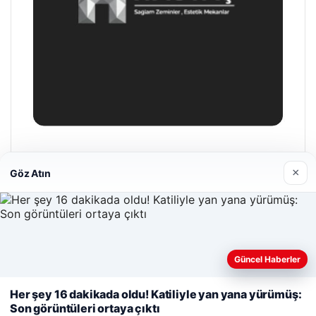
Hastaş Beton
×
26/05/2026
Göz Atın
Web sitemizi nasıl kullandığınızı daha iyi anlayabilmek,
Güncel Haberler
deneyiminizi kişiselleştirmek ve geliştirmek amacıyla çerezler
© 2026 Yerel Bülten – Şehir Haberleri
kullanıyoruz.
Çerez Politikamız
Her şey 16 dakikada oldu! Katiliyle yan yana yürümüş:
Son görüntüleri ortaya çıktı
Reddet
Kabul Et
io