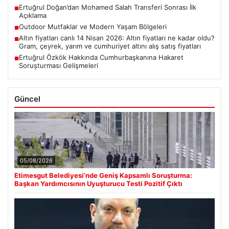
Ertuğrul Doğan’dan Mohamed Salah Transferi Sonrası İlk
■
Açıklama
Outdoor Mutfaklar ve Modern Yaşam Bölgeleri
■
Altın fiyatları canlı 14 Nisan 2026: Altın fiyatları ne kadar oldu?
■
Gram, çeyrek, yarım ve cumhuriyet altını alış satış fiyatları
Ertuğrul Özkök Hakkında Cumhurbaşkanına Hakaret
■
Soruşturması Gelişmeleri
Güncel
05/08/2026
Etimesgut Belediyesi’nde Geniş Kapsamlı Soruşturma:
Başkan Yardımcısının Uyuşturucu Testi Pozitif Çıktı