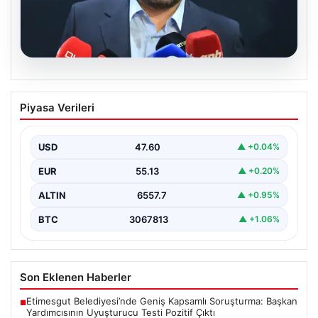
05.08.2026
Ertuğrul Doğan’dan Mohamed Salah
Piyasa Verileri
Transferi Sonrası İlk Açıklama
Trabzonspor Başkanı Ertuğrul Doğan, takımın gururu ve
Mısırlı futbolcu Mohamed Salah’ın transfer gelişmeleri
USD
47.60
▲ +0.04%
hakkında…
EUR
55.13
▲ +0.20%
ALTIN
6557.7
▲ +0.95%
BTC
3067813
▲ +1.06%
Son Eklenen Haberler
Etimesgut Belediyesi’nde Geniş Kapsamlı Soruşturma: Başkan
■
Yardımcısının Uyuşturucu Testi Pozitif Çıktı