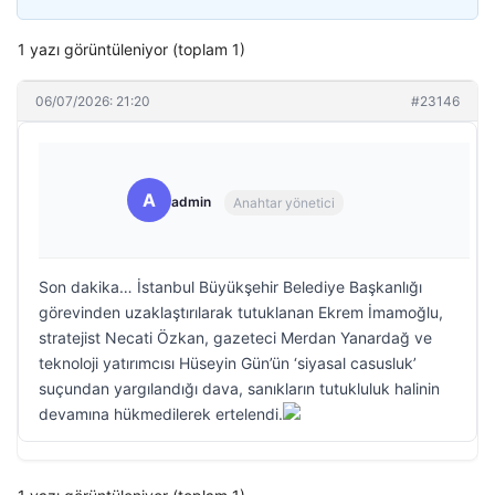
1 yazı görüntüleniyor (toplam 1)
06/07/2026: 21:20
#23146
A
admin
Anahtar yönetici
Son dakika… İstanbul Büyükşehir Belediye Başkanlığı
görevinden uzaklaştırılarak tutuklanan Ekrem İmamoğlu,
stratejist Necati Özkan, gazeteci Merdan Yanardağ ve
teknoloji yatırımcısı Hüseyin Gün’ün ‘siyasal casusluk’
suçundan yargılandığı dava, sanıkların tutukluluk halinin
devamına hükmedilerek ertelendi.