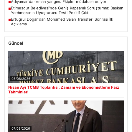
Adıyaman’da orman yangını. Ekipler müdahale ediyor
■
Etimesgut Belediyesi’nde Geniş Kapsamlı Soruşturma: Başkan
■
Yardımcısının Uyuşturucu Testi Pozitif Çıktı
Ertuğrul Doğan’dan Mohamed Salah Transferi Sonrası İlk
■
Açıklama
Güncel
08/08/2026
Nisan Ayı TCMB Toplantısı: Zamanı ve Ekonomistlerin Faiz
Tahminleri
07/08/2026