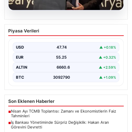
07.08.2026
İş Bankası Yönetiminde Sürpriz
Piyasa Verileri
Değişiklik: Hakan Aran Görevini
Devretti
USD
47.74
▲ +0.18%
Türkiye'nin köklü bankalarından İş Bankası'nda yönetim
kademesinde dikkate değer bir değişiklik yaşandı.
EUR
55.25
▲ +0.32%
Bankanın uzun…
ALTIN
6660.6
▲ +2.59%
BTC
3092790
▲ +1.09%
Son Eklenen Haberler
Nisan Ayı TCMB Toplantısı: Zamanı ve Ekonomistlerin Faiz
■
Tahminleri
İş Bankası Yönetiminde Sürpriz Değişiklik: Hakan Aran
■
Görevini Devretti