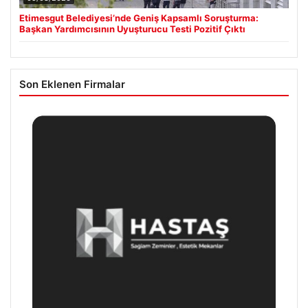
Etimesgut Belediyesi’nde Geniş Kapsamlı Soruşturma:
Başkan Yardımcısının Uyuşturucu Testi Pozitif Çıktı
Son Eklenen Firmalar