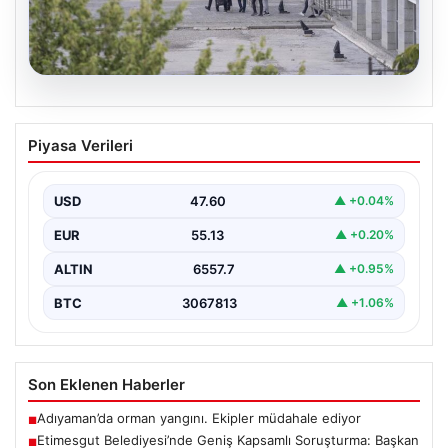
05.08.2026
Etimesgut Belediyesi’nde Geniş
Piyasa Verileri
Kapsamlı Soruşturma: Başkan
Yardımcısının Uyuşturucu Testi Pozitif
Çıktı
USD
47.60
▲ +0.04%
Ankara'nın Etimesgut ilçesinde bulunan belediyeye
EUR
55.13
▲ +0.20%
yönelik yürütülen kapsamlı soruşturma kapsamında
önemli gelişmeler yaşanıyor. Belediye…
ALTIN
6557.7
▲ +0.95%
BTC
3067813
▲ +1.06%
Son Eklenen Haberler
Adıyaman’da orman yangını. Ekipler müdahale ediyor
■
Etimesgut Belediyesi’nde Geniş Kapsamlı Soruşturma: Başkan
■