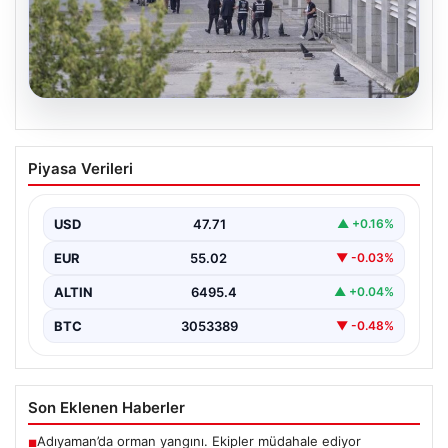
05.08.2026
Etimesgut Belediyesi’nde Geniş
Piyasa Verileri
Kapsamlı Soruşturma: Başkan
Yardımcısının Uyuşturucu Testi Pozitif
Çıktı
USD
47.71
▲ +0.16%
Ankara'nın Etimesgut ilçesinde bulunan belediyeye
EUR
55.02
▼ -0.03%
yönelik yürütülen kapsamlı soruşturma kapsamında
önemli gelişmeler yaşanıyor. Belediye…
ALTIN
6495.4
▲ +0.04%
BTC
3053389
▼ -0.48%
Son Eklenen Haberler
Adıyaman’da orman yangını. Ekipler müdahale ediyor
■