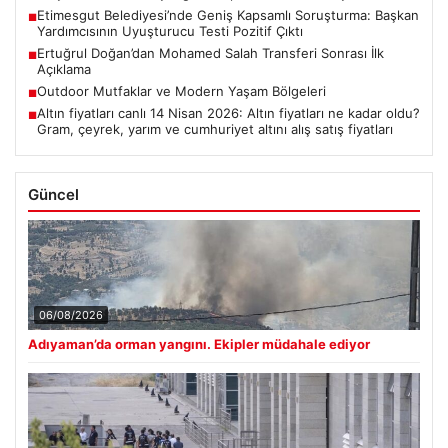
Etimesgut Belediyesi’nde Geniş Kapsamlı Soruşturma: Başkan
■
Yardımcısının Uyuşturucu Testi Pozitif Çıktı
Ertuğrul Doğan’dan Mohamed Salah Transferi Sonrası İlk
■
Açıklama
Outdoor Mutfaklar ve Modern Yaşam Bölgeleri
■
Altın fiyatları canlı 14 Nisan 2026: Altın fiyatları ne kadar oldu?
■
Gram, çeyrek, yarım ve cumhuriyet altını alış satış fiyatları
Güncel
06/08/2026
Adıyaman’da orman yangını. Ekipler müdahale ediyor