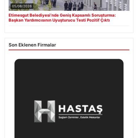
05/08/2026
Etimesgut Belediyesi’nde Geniş Kapsamlı Soruşturma:
Başkan Yardımcısının Uyuşturucu Testi Pozitif Çıktı
Son Eklenen Firmalar