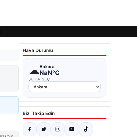
ı
Hava Durumu
☁
Ankara
NaN°C
ŞEHIR SEÇ
Bizi Takip Edin
#23740