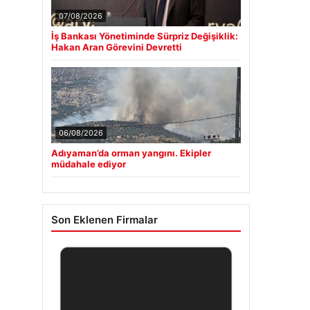
07/08/2026
İş Bankası Yönetiminde Sürpriz Değişiklik:
Hakan Aran Görevini Devretti
06/08/2026
Adıyaman’da orman yangını. Ekipler
müdahale ediyor
Son Eklenen Firmalar