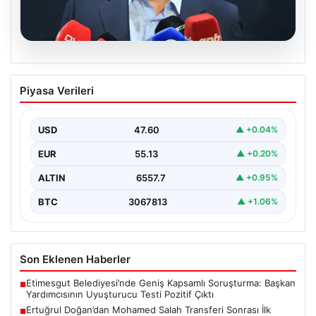
05.08.2026
Ertuğrul Doğan’dan Mohamed Salah
Piyasa Verileri
Transferi Sonrası İlk Açıklama
Trabzonspor Başkanı Ertuğrul Doğan, takımın gururu ve
Mısırlı futbolcu Mohamed Salah’ın transfer gelişmeleri
USD
47.60
▲ +0.04%
hakkında…
EUR
55.13
▲ +0.20%
ALTIN
6557.7
▲ +0.95%
BTC
3067813
▲ +1.06%
Son Eklenen Haberler
Etimesgut Belediyesi’nde Geniş Kapsamlı Soruşturma: Başkan
■
Yardımcısının Uyuşturucu Testi Pozitif Çıktı
Ertuğrul Doğan’dan Mohamed Salah Transferi Sonrası İlk
■