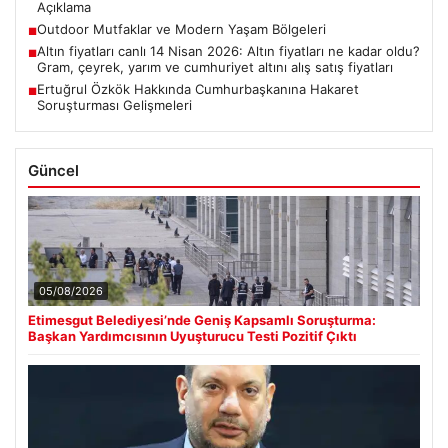
Açıklama
Outdoor Mutfaklar ve Modern Yaşam Bölgeleri
■
Altın fiyatları canlı 14 Nisan 2026: Altın fiyatları ne kadar oldu?
■
Gram, çeyrek, yarım ve cumhuriyet altını alış satış fiyatları
Ertuğrul Özkök Hakkında Cumhurbaşkanına Hakaret
■
Soruşturması Gelişmeleri
Güncel
05/08/2026
Etimesgut Belediyesi’nde Geniş Kapsamlı Soruşturma:
Başkan Yardımcısının Uyuşturucu Testi Pozitif Çıktı