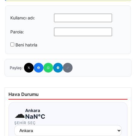
Kullanıcı adı:
Parola:
Beni hatırla
Paylaş:
Hava Durumu
☁
Ankara
NaN°C
ŞEHIR SEÇ