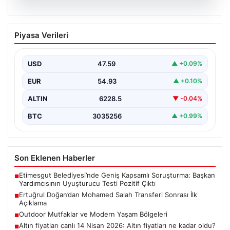
05.08.2026
Ertuğrul Doğan’dan Mohamed Salah
Piyasa Verileri
Transferi Sonrası İlk Açıklama
Trabzonspor Başkanı Ertuğrul Doğan, takımın gururu ve
Mısırlı futbolcu Mohamed Salah’ın transfer gelişmeleri
USD
47.59
▲ +0.09%
hakkında…
EUR
54.93
▲ +0.10%
ALTIN
6228.5
▼ -0.04%
BTC
3035256
▲ +0.99%
Son Eklenen Haberler
Etimesgut Belediyesi’nde Geniş Kapsamlı Soruşturma: Başkan
■
Yardımcısının Uyuşturucu Testi Pozitif Çıktı
Ertuğrul Doğan’dan Mohamed Salah Transferi Sonrası İlk
■
Açıklama
Outdoor Mutfaklar ve Modern Yaşam Bölgeleri
■
Altın fiyatları canlı 14 Nisan 2026: Altın fiyatları ne kadar oldu?
■