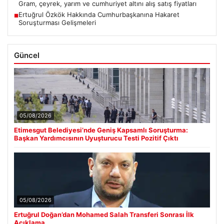
Gram, çeyrek, yarım ve cumhuriyet altını alış satış fiyatları
Ertuğrul Özkök Hakkında Cumhurbaşkanına Hakaret
■
Soruşturması Gelişmeleri
Güncel
05/08/2026
Etimesgut Belediyesi’nde Geniş Kapsamlı Soruşturma:
Başkan Yardımcısının Uyuşturucu Testi Pozitif Çıktı
05/08/2026
Ertuğrul Doğan’dan Mohamed Salah Transferi Sonrası İlk
Açıklama