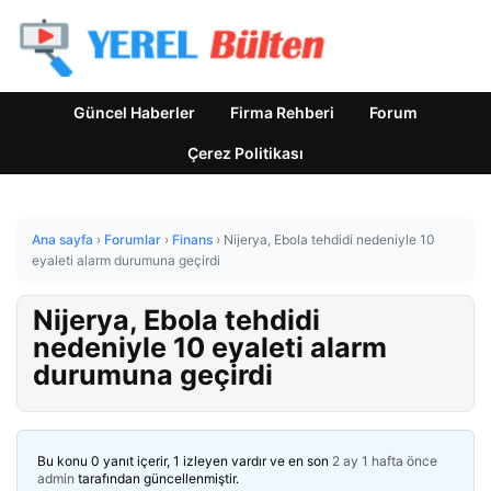
Güncel Haberler
Firma Rehberi
Forum
Çerez Politikası
Ana sayfa
›
Forumlar
›
Finans
›
Nijerya, Ebola tehdidi nedeniyle 10
eyaleti alarm durumuna geçirdi
Nijerya, Ebola tehdidi
nedeniyle 10 eyaleti alarm
durumuna geçirdi
Bu konu 0 yanıt içerir, 1 izleyen vardır ve en son
2 ay 1 hafta önce
admin
tarafından güncellenmiştir.