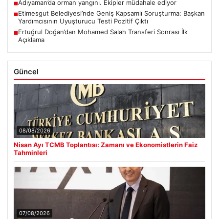
Adıyaman’da orman yangını. Ekipler müdahale ediyor
■
Etimesgut Belediyesi’nde Geniş Kapsamlı Soruşturma: Başkan
■
Yardımcısının Uyuşturucu Testi Pozitif Çıktı
Ertuğrul Doğan’dan Mohamed Salah Transferi Sonrası İlk
■
Açıklama
Güncel
08/08/2026
Nisan Ayı TCMB Toplantısı: Zamanı ve Ekonomistlerin Faiz
Tahminleri
07/08/2026