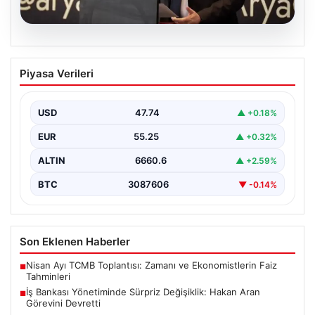
07.08.2026
İş Bankası Yönetiminde Sürpriz
Piyasa Verileri
Değişiklik: Hakan Aran Görevini
Devretti
USD
47.74
▲ +0.18%
Türkiye'nin köklü bankalarından İş Bankası'nda yönetim
kademesinde dikkate değer bir değişiklik yaşandı.
EUR
55.25
▲ +0.32%
Bankanın uzun…
ALTIN
6660.6
▲ +2.59%
BTC
3087606
▼ -0.14%
Son Eklenen Haberler
Nisan Ayı TCMB Toplantısı: Zamanı ve Ekonomistlerin Faiz
■
Tahminleri
İş Bankası Yönetiminde Sürpriz Değişiklik: Hakan Aran
■
Görevini Devretti