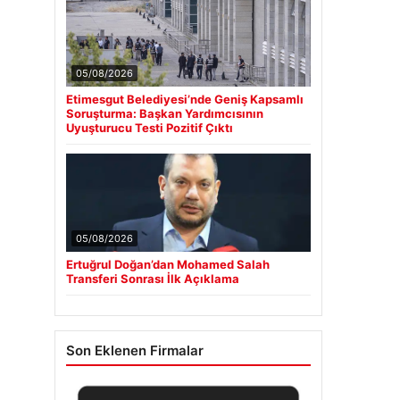
05/08/2026
Etimesgut Belediyesi’nde Geniş Kapsamlı
Soruşturma: Başkan Yardımcısının
Uyuşturucu Testi Pozitif Çıktı
05/08/2026
Ertuğrul Doğan’dan Mohamed Salah
Transferi Sonrası İlk Açıklama
Son Eklenen Firmalar