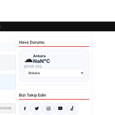
ı
Hava Durumu
☁
Ankara
NaN°C
ŞEHIR SEÇ
Bizi Takip Edin
#16398