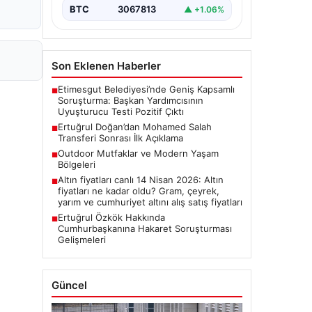
BTC
3067813
▲ +1.06%
Son Eklenen Haberler
Etimesgut Belediyesi’nde Geniş Kapsamlı
■
Soruşturma: Başkan Yardımcısının
Uyuşturucu Testi Pozitif Çıktı
Ertuğrul Doğan’dan Mohamed Salah
■
Transferi Sonrası İlk Açıklama
Outdoor Mutfaklar ve Modern Yaşam
■
Bölgeleri
Altın fiyatları canlı 14 Nisan 2026: Altın
■
fiyatları ne kadar oldu? Gram, çeyrek,
yarım ve cumhuriyet altını alış satış fiyatları
Ertuğrul Özkök Hakkında
■
Cumhurbaşkanına Hakaret Soruşturması
Gelişmeleri
Güncel