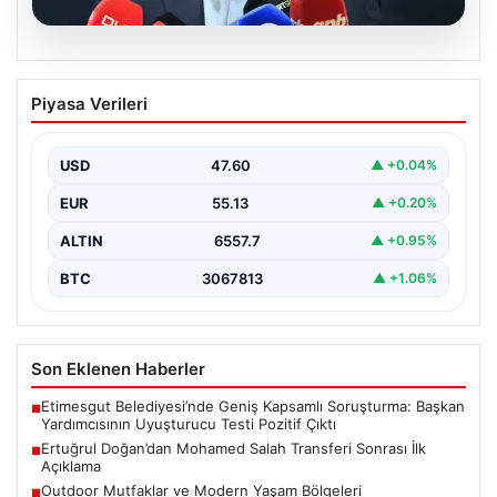
05.08.2026
Ertuğrul Doğan’dan Mohamed Salah
Piyasa Verileri
Transferi Sonrası İlk Açıklama
Trabzonspor Başkanı Ertuğrul Doğan, takımın gururu ve
Mısırlı futbolcu Mohamed Salah’ın transfer gelişmeleri
USD
47.60
▲ +0.04%
hakkında…
EUR
55.13
▲ +0.20%
ALTIN
6557.7
▲ +0.95%
BTC
3067813
▲ +1.06%
Son Eklenen Haberler
Etimesgut Belediyesi’nde Geniş Kapsamlı Soruşturma: Başkan
■
Yardımcısının Uyuşturucu Testi Pozitif Çıktı
Ertuğrul Doğan’dan Mohamed Salah Transferi Sonrası İlk
■
Açıklama
Outdoor Mutfaklar ve Modern Yaşam Bölgeleri
■