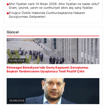
Altın fiyatları canlı 14 Nisan 2026: Altın fiyatları ne kadar oldu?
■
Gram, çeyrek, yarım ve cumhuriyet altını alış satış fiyatları
Ertuğrul Özkök Hakkında Cumhurbaşkanına Hakaret
■
Soruşturması Gelişmeleri
Güncel
05/08/2026
Etimesgut Belediyesi’nde Geniş Kapsamlı Soruşturma:
Başkan Yardımcısının Uyuşturucu Testi Pozitif Çıktı
05/08/2026