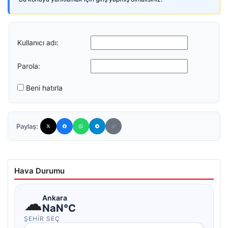
Kullanıcı adı:
Parola:
Beni hatırla
Paylaş:
Hava Durumu
☁
Ankara
NaN°C
ŞEHIR SEÇ