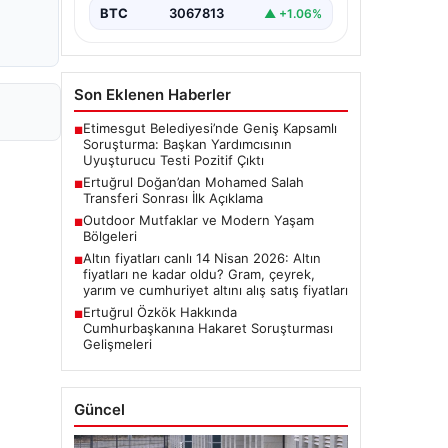
BTC
3067813
▲ +1.06%
Son Eklenen Haberler
Etimesgut Belediyesi’nde Geniş Kapsamlı
■
Soruşturma: Başkan Yardımcısının
Uyuşturucu Testi Pozitif Çıktı
Ertuğrul Doğan’dan Mohamed Salah
■
Transferi Sonrası İlk Açıklama
Outdoor Mutfaklar ve Modern Yaşam
■
Bölgeleri
Altın fiyatları canlı 14 Nisan 2026: Altın
■
fiyatları ne kadar oldu? Gram, çeyrek,
yarım ve cumhuriyet altını alış satış fiyatları
Ertuğrul Özkök Hakkında
■
Cumhurbaşkanına Hakaret Soruşturması
Gelişmeleri
Güncel