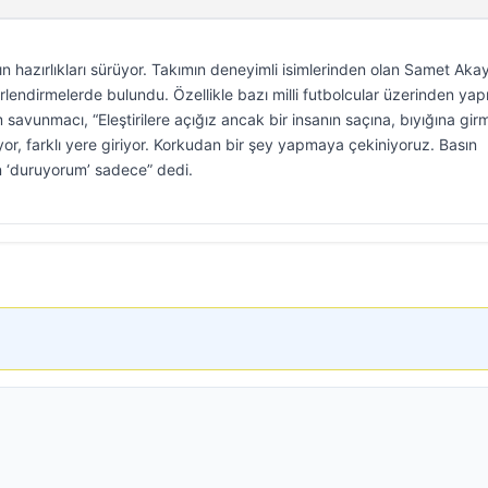
n hazırlıkları sürüyor. Takımın deneyimli isimlerinden olan Samet Aka
lendirmelerde bulundu. Özellikle bazı milli futbolcular üzerinden yap
 savunmacı, “Eleştirilere açığız ancak bir insanın saçına, bıyığına gi
yor, farklı yere giriyor. Korkudan bir şey yapmaya çekiniyoruz. Basın
 ‘duruyorum’ sadece” dedi.