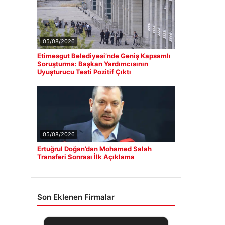
05/08/2026
Etimesgut Belediyesi’nde Geniş Kapsamlı
Soruşturma: Başkan Yardımcısının
Uyuşturucu Testi Pozitif Çıktı
05/08/2026
Ertuğrul Doğan’dan Mohamed Salah
Transferi Sonrası İlk Açıklama
Son Eklenen Firmalar