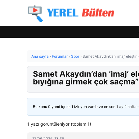
Ana sayfa
›
Forumlar
›
Spor
›
Samet Akaydın’dan ‘imaj’ eleştiri
Samet Akaydın’dan ‘imaj’ ele
bıyığına girmek çok saçma”
Bu konu 0 yanıt içerir, 1 izleyen vardır ve en son
1 ay 2 hafta
1 yazı görüntüleniyor (toplam 1)
17/06/2026: 13:35