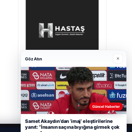
×
Göz Atın
Hastaş Beton
26/05/2026
Güncel Haberler
Samet Akaydın’dan ‘imaj’ eleştirilerine
yanıt: “İnsanın saçına bıyığına girmek çok