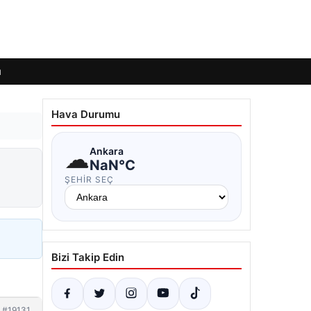
ı
Hava Durumu
☁
Ankara
NaN°C
ŞEHIR SEÇ
Bizi Takip Edin
#19131