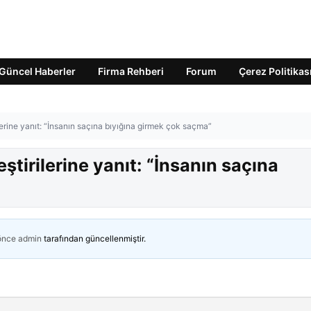
Güncel Haberler
Firma Rehberi
Forum
Çerez Politikas
lerine yanıt: “İnsanın saçına bıyığına girmek çok saçma”
ştirilerine yanıt: “İnsanın saçına
 önce
admin
tarafından güncellenmiştir.