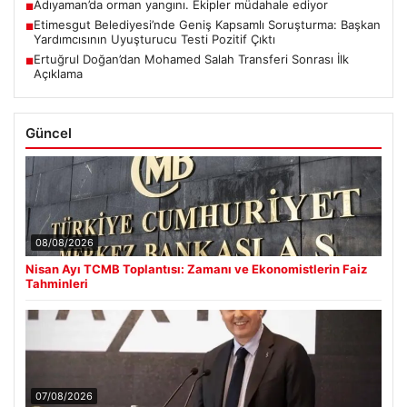
Adıyaman’da orman yangını. Ekipler müdahale ediyor
■
Etimesgut Belediyesi’nde Geniş Kapsamlı Soruşturma: Başkan
■
Yardımcısının Uyuşturucu Testi Pozitif Çıktı
Ertuğrul Doğan’dan Mohamed Salah Transferi Sonrası İlk
■
Açıklama
Güncel
08/08/2026
Nisan Ayı TCMB Toplantısı: Zamanı ve Ekonomistlerin Faiz
Tahminleri
07/08/2026