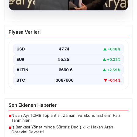
07.08.2026
İş Bankası Yönetiminde Sürpriz
Piyasa Verileri
Değişiklik: Hakan Aran Görevini
Devretti
USD
47.74
▲ +0.18%
Türkiye'nin köklü bankalarından İş Bankası'nda yönetim
kademesinde dikkate değer bir değişiklik yaşandı.
EUR
55.25
▲ +0.32%
Bankanın uzun…
ALTIN
6660.6
▲ +2.59%
BTC
3087606
▼ -0.14%
Son Eklenen Haberler
Nisan Ayı TCMB Toplantısı: Zamanı ve Ekonomistlerin Faiz
■
Tahminleri
İş Bankası Yönetiminde Sürpriz Değişiklik: Hakan Aran
■
Görevini Devretti