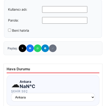
Kullanıcı adı:
Parola:
Beni hatırla
Paylaş:
Hava Durumu
☁
Ankara
NaN°C
ŞEHIR SEÇ