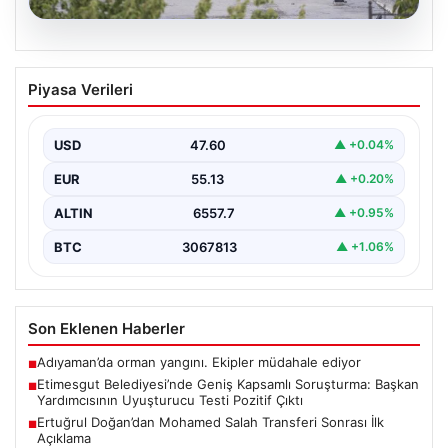
05.08.2026
Etimesgut Belediyesi’nde Geniş
Piyasa Verileri
Kapsamlı Soruşturma: Başkan
Yardımcısının Uyuşturucu Testi Pozitif
Çıktı
USD
47.60
▲ +0.04%
Ankara'nın Etimesgut ilçesinde bulunan belediyeye
EUR
55.13
▲ +0.20%
yönelik yürütülen kapsamlı soruşturma kapsamında
önemli gelişmeler yaşanıyor. Belediye…
ALTIN
6557.7
▲ +0.95%
BTC
3067813
▲ +1.06%
Son Eklenen Haberler
Adıyaman’da orman yangını. Ekipler müdahale ediyor
■
Etimesgut Belediyesi’nde Geniş Kapsamlı Soruşturma: Başkan
■
Yardımcısının Uyuşturucu Testi Pozitif Çıktı
Ertuğrul Doğan’dan Mohamed Salah Transferi Sonrası İlk
■
Açıklama