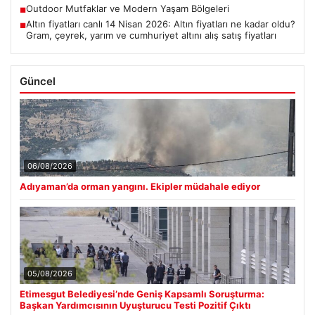
Outdoor Mutfaklar ve Modern Yaşam Bölgeleri
■
Altın fiyatları canlı 14 Nisan 2026: Altın fiyatları ne kadar oldu?
■
Gram, çeyrek, yarım ve cumhuriyet altını alış satış fiyatları
Güncel
06/08/2026
Adıyaman’da orman yangını. Ekipler müdahale ediyor
05/08/2026
Etimesgut Belediyesi’nde Geniş Kapsamlı Soruşturma:
Başkan Yardımcısının Uyuşturucu Testi Pozitif Çıktı