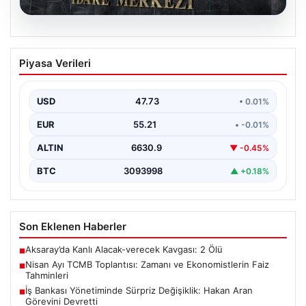
08.08.2026
Nisan Ayı TCMB Toplantısı: Zamanı ve
Piyasa Verileri
Ekonomistlerin Faiz Tahminleri
Türkiye Cumhuriyet Merkez Bankası'nın Nisan ayı Para
Politikası Kurulu toplantısı için tarih ve saat…
USD
47.73
• 0.01%
EUR
55.21
• -0.01%
ALTIN
6630.9
▼ -0.45%
BTC
3093998
▲ +0.18%
Son Eklenen Haberler
Aksaray’da Kanlı Alacak-verecek Kavgası: 2 Ölü
■
Nisan Ayı TCMB Toplantısı: Zamanı ve Ekonomistlerin Faiz
■
Tahminleri
İş Bankası Yönetiminde Sürpriz Değişiklik: Hakan Aran
■
Görevini Devretti