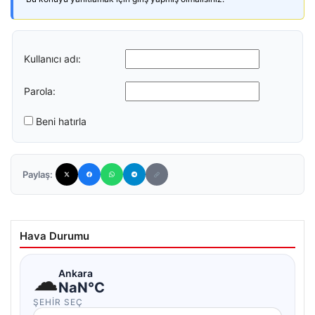
Kullanıcı adı:
Parola:
Beni hatırla
Paylaş:
Hava Durumu
☁
Ankara
NaN°C
ŞEHIR SEÇ