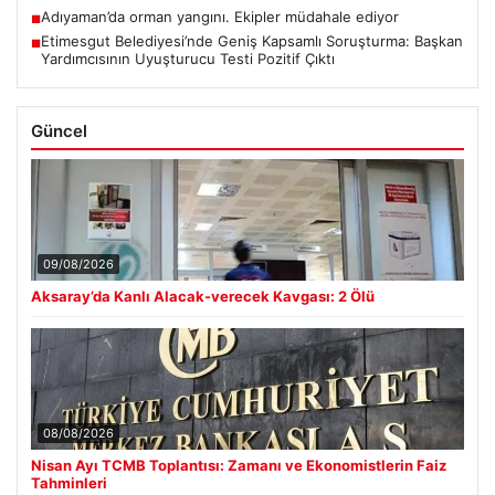
Adıyaman’da orman yangını. Ekipler müdahale ediyor
■
Etimesgut Belediyesi’nde Geniş Kapsamlı Soruşturma: Başkan
■
Yardımcısının Uyuşturucu Testi Pozitif Çıktı
Güncel
09/08/2026
Aksaray’da Kanlı Alacak-verecek Kavgası: 2 Ölü
08/08/2026
Nisan Ayı TCMB Toplantısı: Zamanı ve Ekonomistlerin Faiz
Tahminleri