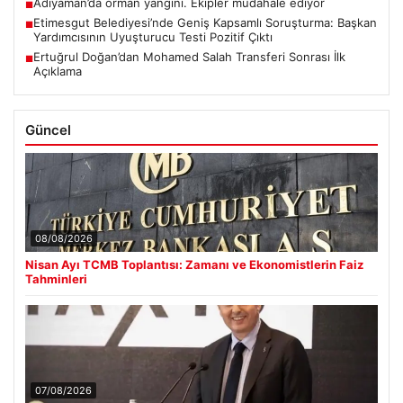
Adıyaman’da orman yangını. Ekipler müdahale ediyor
■
Etimesgut Belediyesi’nde Geniş Kapsamlı Soruşturma: Başkan
■
Yardımcısının Uyuşturucu Testi Pozitif Çıktı
Ertuğrul Doğan’dan Mohamed Salah Transferi Sonrası İlk
■
Açıklama
Güncel
08/08/2026
Nisan Ayı TCMB Toplantısı: Zamanı ve Ekonomistlerin Faiz
Tahminleri
07/08/2026