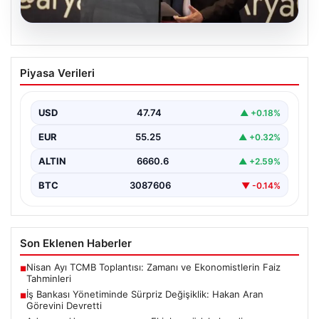
07.08.2026
İş Bankası Yönetiminde Sürpriz
Piyasa Verileri
Değişiklik: Hakan Aran Görevini
Devretti
USD
47.74
▲ +0.18%
Türkiye'nin köklü bankalarından İş Bankası'nda yönetim
kademesinde dikkate değer bir değişiklik yaşandı.
EUR
55.25
▲ +0.32%
Bankanın uzun…
ALTIN
6660.6
▲ +2.59%
BTC
3087606
▼ -0.14%
Son Eklenen Haberler
Nisan Ayı TCMB Toplantısı: Zamanı ve Ekonomistlerin Faiz
■
Tahminleri
İş Bankası Yönetiminde Sürpriz Değişiklik: Hakan Aran
■
Görevini Devretti