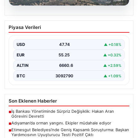
06.08.2026
Adıyaman’da orman yangını. Ekipler
Piyasa Verileri
müdahale ediyor
{ "title": "Adıyaman'da Orman Yangını Kontrol Altına
Alınmaya Çalışılıyor", "content": "Adıyaman iline bağlı
USD
47.74
▲ +0.18%
Gerger…
EUR
55.25
▲ +0.32%
ALTIN
6660.6
▲ +2.59%
BTC
3092790
▲ +1.09%
Son Eklenen Haberler
İş Bankası Yönetiminde Sürpriz Değişiklik: Hakan Aran
■
Görevini Devretti
Adıyaman’da orman yangını. Ekipler müdahale ediyor
■
Etimesgut Belediyesi’nde Geniş Kapsamlı Soruşturma: Başkan
■
Yardımcısının Uyuşturucu Testi Pozitif Çıktı