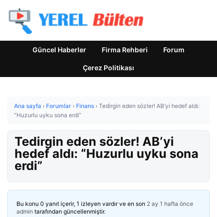
Güncel Haberler
Firma Rehberi
Forum
Çerez Politikası
Ana sayfa
›
Forumlar
›
Finans
›
Tedirgin eden sözler! AB’yi hedef aldı:
“Huzurlu uyku sona erdi”
Tedirgin eden sözler! AB’yi
hedef aldı: “Huzurlu uyku sona
erdi”
Bu konu 0 yanıt içerir, 1 izleyen vardır ve en son
2 ay 1 hafta önce
admin
tarafından güncellenmiştir.