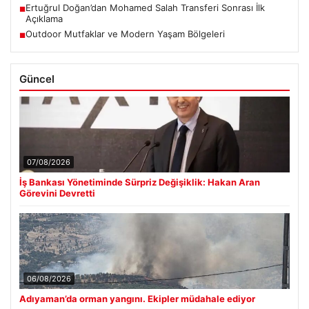
Ertuğrul Doğan’dan Mohamed Salah Transferi Sonrası İlk
■
Açıklama
Outdoor Mutfaklar ve Modern Yaşam Bölgeleri
■
Güncel
07/08/2026
İş Bankası Yönetiminde Sürpriz Değişiklik: Hakan Aran
Görevini Devretti
06/08/2026
Adıyaman’da orman yangını. Ekipler müdahale ediyor