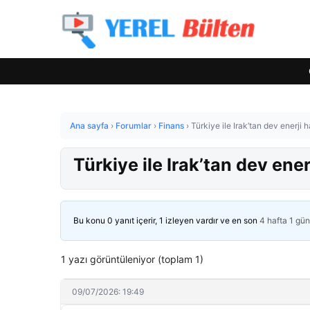
Ana sayfa
›
Forumlar
›
Finans
›
Türkiye ile Irak’tan dev enerji 
Türkiye ile Irak’tan dev ener
Bu konu 0 yanıt içerir, 1 izleyen vardır ve en son
4 hafta 1 gü
1 yazı görüntüleniyor (toplam 1)
09/07/2026: 19:49