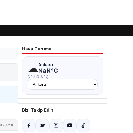
ı
Hava Durumu
☁
Ankara
NaN°C
ŞEHIR SEÇ
Bizi Takip Edin
#23748