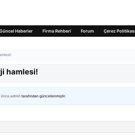
Güncel Haberler
Firma Rehberi
Forum
Çerez Politikas
hamlesi!
ji hamlesi!
n önce
admin
tarafından güncellenmiştir.