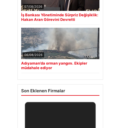
07/08/2026
İş Bankası Yönetiminde Sürpriz Değişiklik:
Hakan Aran Görevini Devretti
06/08/2026
Adıyaman’da orman yangını. Ekipler
müdahale ediyor
Son Eklenen Firmalar