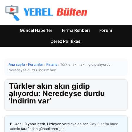
Güncel Haberler
Firma Rehberi
Forum
Çerez Politikası
Ana sayfa
›
Forumlar
›
Finans
›
Türkler akın akın gidip alıyordu:
Neredeyse durdu ‘İndirim var’
Türkler akın akın gidip
alıyordu: Neredeyse durdu
‘İndirim var’
Bu konu 0 yanıt içerir, 1 izleyen vardır ve en son
2 ay 3 hafta önce
admin
tarafından güncellenmiştir.