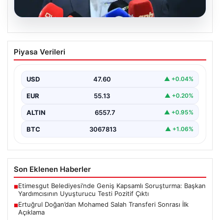
05.08.2026
Ertuğrul Doğan’dan Mohamed Salah
Piyasa Verileri
Transferi Sonrası İlk Açıklama
Trabzonspor Başkanı Ertuğrul Doğan, takımın gururu ve
Mısırlı futbolcu Mohamed Salah’ın transfer gelişmeleri
USD
47.60
▲ +0.04%
hakkında…
EUR
55.13
▲ +0.20%
ALTIN
6557.7
▲ +0.95%
BTC
3067813
▲ +1.06%
Son Eklenen Haberler
Etimesgut Belediyesi’nde Geniş Kapsamlı Soruşturma: Başkan
■
Yardımcısının Uyuşturucu Testi Pozitif Çıktı
Ertuğrul Doğan’dan Mohamed Salah Transferi Sonrası İlk
■
Açıklama