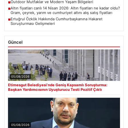
Outdoor Mutfaklar ve Modern Yaşam Bölgeleri
■
Altın fiyatları canlı 14 Nisan 2026: Altın fiyatları ne kadar oldu?
■
Gram, çeyrek, yarım ve cumhuriyet altını alış satış fiyatları
Ertuğrul Özkök Hakkında Cumhurbaşkanına Hakaret
■
Soruşturması Gelişmeleri
Güncel
05/08/2026
Etimesgut Belediyesi’nde Geniş Kapsamlı Soruşturma:
Başkan Yardımcısının Uyuşturucu Testi Pozitif Çıktı
05/08/2026