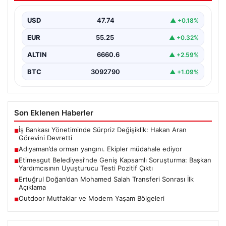
{ "title": "Adıyaman'da Orman Yangını Kontrol Altına
Alınmaya Çalışılıyor", "content": "Adıyaman iline bağlı
USD
47.74
▲ +0.18%
Gerger…
EUR
55.25
▲ +0.32%
ALTIN
6660.6
▲ +2.59%
BTC
3092790
▲ +1.09%
Son Eklenen Haberler
İş Bankası Yönetiminde Sürpriz Değişiklik: Hakan Aran
■
Görevini Devretti
Adıyaman’da orman yangını. Ekipler müdahale ediyor
■
Etimesgut Belediyesi’nde Geniş Kapsamlı Soruşturma: Başkan
■
Yardımcısının Uyuşturucu Testi Pozitif Çıktı
Ertuğrul Doğan’dan Mohamed Salah Transferi Sonrası İlk
■
Açıklama
Outdoor Mutfaklar ve Modern Yaşam Bölgeleri
■