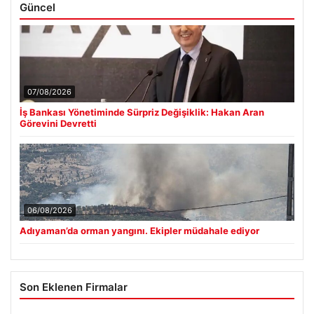
Güncel
07/08/2026
İş Bankası Yönetiminde Sürpriz Değişiklik: Hakan Aran
Görevini Devretti
06/08/2026
Adıyaman’da orman yangını. Ekipler müdahale ediyor
Son Eklenen Firmalar