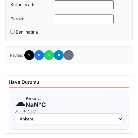
Kullanıcı adı:
Parola:
Beni hatırla
Paylaş:
Hava Durumu
☁
Ankara
NaN°C
ŞEHIR SEÇ