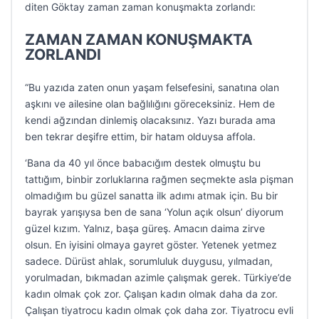
diten Göktay zaman zaman konuşmakta zorlandı:
ZAMAN ZAMAN KONUŞMAKTA
ZORLANDI
“Bu yazıda zaten onun yaşam felsefesini, sanatına olan
aşkını ve ailesine olan bağlılığını göreceksiniz. Hem de
kendi ağzından dinlemiş olacaksınız. Yazı burada ama
ben tekrar deşifre ettim, bir hatam olduysa affola.
‘Bana da 40 yıl önce babacığım destek olmuştu bu
tattığım, binbir zorluklarına rağmen seçmekte asla pişman
olmadığım bu güzel sanatta ilk adımı atmak için. Bu bir
bayrak yarışıysa ben de sana ‘Yolun açık olsun’ diyorum
güzel kızım. Yalnız, başa güreş. Amacın daima zirve
olsun. En iyisini olmaya gayret göster. Yetenek yetmez
sadece. Dürüst ahlak, sorumluluk duygusu, yılmadan,
yorulmadan, bıkmadan azimle çalışmak gerek. Türkiye’de
kadın olmak çok zor. Çalışan kadın olmak daha da zor.
Çalışan tiyatrocu kadın olmak çok daha zor. Tiyatrocu evli