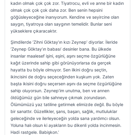
kadın olmak çok çok zor. Tiyatrocu, evli ve anne bir kadın
olmak çok çok çok daha zor. Ben senin hepsini
göğüsleyeceğine inanıyorum. Kendine ve seyircine olan
saygın, tiyatroya olan saygının temelidir. Bunlar seni
yükseklere çıkaracaktır.
Şimdilerde ‘Zihni Göktay’ın kızı Zeynep’ diyorlar. İleride
‘Zeynep Göktay’ın babası’ desinler bana. Bu ülkede
insanlar maalesef işini, eşini, aşını seçme özgürlüğüne
kağıt üzerinde sahip gibi görünüyorlarsa da gerçek
hayatta bu böyle olmuyor. Sen ilkini doğru seçtin,
ikincisini de doğru seçeceğinden kuşkum yok. Zaten
başta ikisini doğru seçersen aşını da seçme özgürlüğüne
sahip oluyorsun. Zeynep’im unutma, ben ve annen
öldüğümüz gün bile sahneye çıkmak zorundasın.
Ölümümüzü yaz tatiline getirmek elimizde değil. Bu böyle
bir sanattır. Güzellikler, şans, başarı, sağlık, mutluluklar
geleceğinde ve ilerleyeceğin yolda sana yardımcı olsun.
Yoluna halı olsun ki ayakların bu dikenli yolda incinmesin.
Hadi rastgele. Babişkon.’