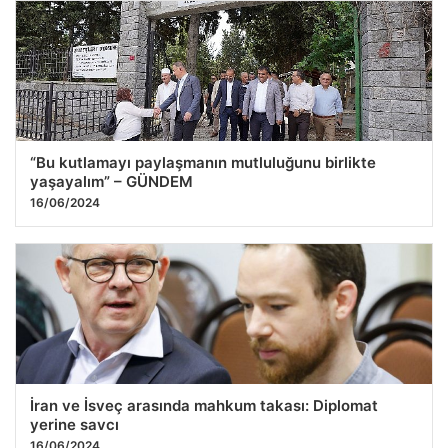
Gaziantep Şehir Geneli Araç Performans Üniteleri –
Gaziantep Akücü
24.07.2026 22:08
“Bu kutlamayı paylaşmanın mutluluğunu birlikte
yaşayalım” – GÜNDEM
16/06/2024
İran ve İsveç arasında mahkum takası: Diplomat
yerine savcı
16/06/2024