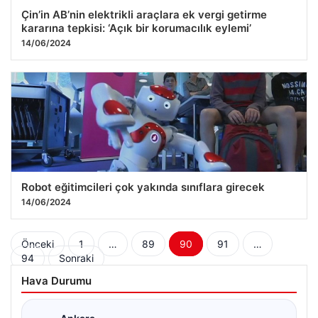
Çin’in AB’nin elektrikli araçlara ek vergi getirme
kararına tepkisi: ‘Açık bir korumacılık eylemi’
14/06/2024
Robot eğitimcileri çok yakında sınıflara girecek
14/06/2024
Yazı
Önceki
1
…
89
90
91
…
94
Sonraki
sayfalaması
Hava Durumu