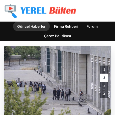
Güncel Haberler
Firma Rehberi
Forum
Çerez Politikası
1
2
Ertuğrul
3
Özkök
Hakkında
4
Cumhurbaşkanına
Hakaret
Soruşturması