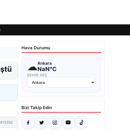
ı
Hava Durumu
☁
Ankara
üştü
NaN°C
ŞEHIR SEÇ
Bizi Takip Edin
#15362