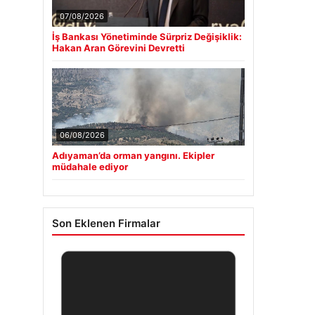
07/08/2026
İş Bankası Yönetiminde Sürpriz Değişiklik:
Hakan Aran Görevini Devretti
06/08/2026
Adıyaman’da orman yangını. Ekipler
müdahale ediyor
Son Eklenen Firmalar