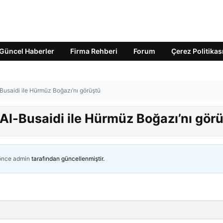
Güncel Haberler
Firma Rehberi
Forum
Çerez Politikas
Busaidi ile Hürmüz Boğazı’nı görüştü
Al-Busaidi ile Hürmüz Boğazı’nı gör
 önce
admin
tarafından güncellenmiştir.