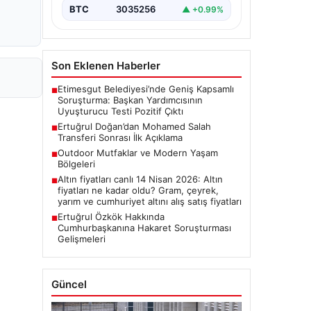
BTC
3035256
▲ +0.99%
Son Eklenen Haberler
Etimesgut Belediyesi’nde Geniş Kapsamlı
■
Soruşturma: Başkan Yardımcısının
Uyuşturucu Testi Pozitif Çıktı
Ertuğrul Doğan’dan Mohamed Salah
■
Transferi Sonrası İlk Açıklama
Outdoor Mutfaklar ve Modern Yaşam
■
Bölgeleri
Altın fiyatları canlı 14 Nisan 2026: Altın
■
fiyatları ne kadar oldu? Gram, çeyrek,
yarım ve cumhuriyet altını alış satış fiyatları
Ertuğrul Özkök Hakkında
■
Cumhurbaşkanına Hakaret Soruşturması
Gelişmeleri
Güncel