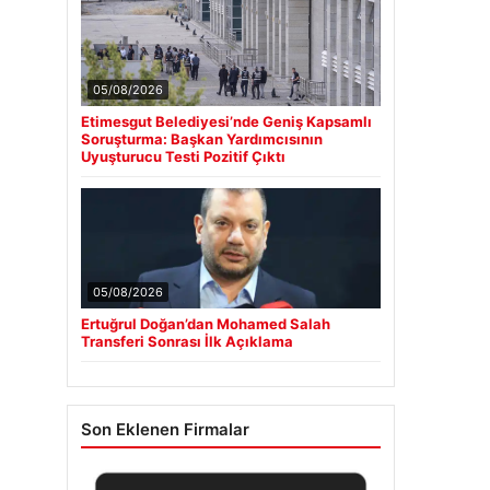
05/08/2026
Etimesgut Belediyesi’nde Geniş Kapsamlı
Soruşturma: Başkan Yardımcısının
Uyuşturucu Testi Pozitif Çıktı
05/08/2026
Ertuğrul Doğan’dan Mohamed Salah
Transferi Sonrası İlk Açıklama
Son Eklenen Firmalar