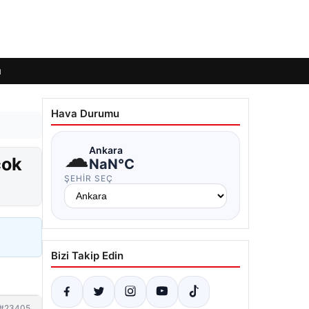
ı
Hava Durumu
☁
Ankara
çok
NaN°C
ŞEHIR SEÇ
Bizi Takip Edin
#23405