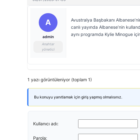
Avustralya Başbakanı Albanese’nin
A
canlı yayında Albanese’nin kulland
aynı programda Kylie Minogue için k
admin
Anahtar
yönetici
1 yazı görüntüleniyor (toplam 1)
Bu konuyu yanıtlamak için giriş yapmış olmalısınız.
Kullanıcı adı:
Parola: