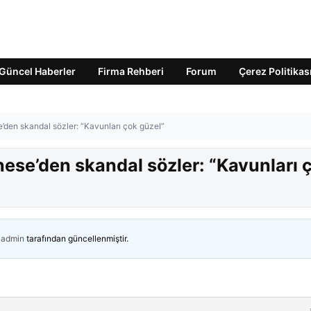
Güncel Haberler
Firma Rehberi
Forum
Çerez Politikas
’den skandal sözler: “Kavunları çok güzel”
ese’den skandal sözler: “Kavunları 
admin
tarafından güncellenmiştir.