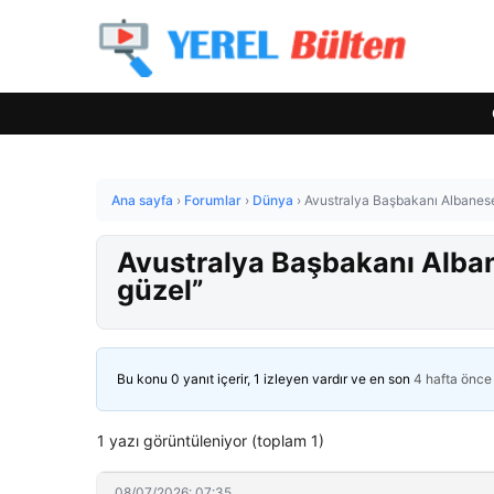
Ana sayfa
›
Forumlar
›
Dünya
›
Avustralya Başbakanı Albanese
Avustralya Başbakanı Alban
güzel”
Bu konu 0 yanıt içerir, 1 izleyen vardır ve en son
4 hafta önce
1 yazı görüntüleniyor (toplam 1)
08/07/2026: 07:35