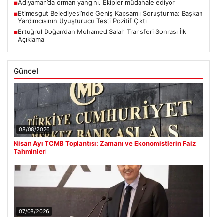
Adıyaman’da orman yangını. Ekipler müdahale ediyor
■
Etimesgut Belediyesi’nde Geniş Kapsamlı Soruşturma: Başkan
■
Yardımcısının Uyuşturucu Testi Pozitif Çıktı
Ertuğrul Doğan’dan Mohamed Salah Transferi Sonrası İlk
■
Açıklama
Güncel
08/08/2026
Nisan Ayı TCMB Toplantısı: Zamanı ve Ekonomistlerin Faiz
Tahminleri
07/08/2026