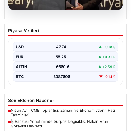
07.08.2026
İş Bankası Yönetiminde Sürpriz
Piyasa Verileri
Değişiklik: Hakan Aran Görevini
Devretti
USD
47.74
▲ +0.18%
Türkiye'nin köklü bankalarından İş Bankası'nda yönetim
kademesinde dikkate değer bir değişiklik yaşandı.
EUR
55.25
▲ +0.32%
Bankanın uzun…
ALTIN
6660.6
▲ +2.59%
BTC
3087606
▼ -0.14%
Son Eklenen Haberler
Nisan Ayı TCMB Toplantısı: Zamanı ve Ekonomistlerin Faiz
■
Tahminleri
İş Bankası Yönetiminde Sürpriz Değişiklik: Hakan Aran
■
Görevini Devretti