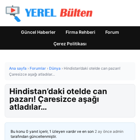
Güncel Haberler
Firma Rehberi
Forum
Çerez Politikası
Ana sayfa
›
Forumlar
›
Dünya
›
Hindistan’daki otelde can pazarı!
Çaresizce aşağı atladılar…
Hindistan’daki otelde can
pazarı! Çaresizce aşağı
atladılar…
Bu konu 0 yanıt içerir, 1 izleyen vardır ve en son
2 ay önce
admin
tarafından güncellenmiştir.