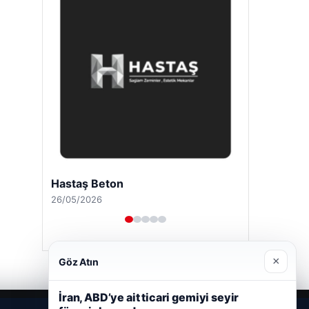
Hastaş Beton
26/05/2026
×
Göz Atın
İran, ABD’ye ait ticari gemiyi seyir