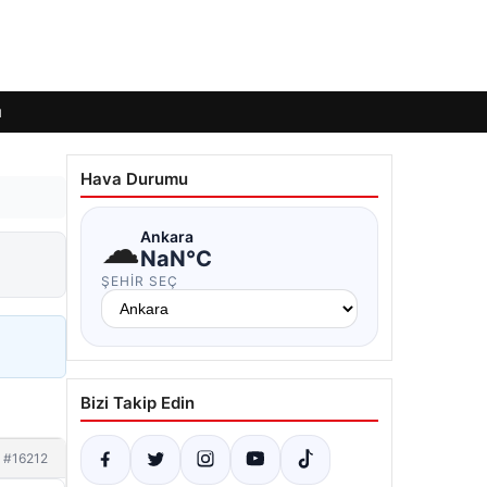
ı
Hava Durumu
☁
Ankara
NaN°C
ŞEHIR SEÇ
Bizi Takip Edin
#16212