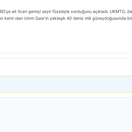
BD’ye ait ticari gemiyi seyir füzesiyle vurduğunu açıkladı. UKMTO, d
man kenti olan Umm Qasr’ın yaklaşık 40 deniz mili güneydoğusunda bi