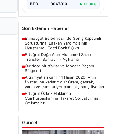
BTC
3067813
▲ +1.06%
Son Eklenen Haberler
Etimesgut Belediyesi’nde Geniş Kapsamlı
■
Soruşturma: Başkan Yardımcısının
Uyuşturucu Testi Pozitif Çıktı
Ertuğrul Doğan’dan Mohamed Salah
■
Transferi Sonrası İlk Açıklama
Outdoor Mutfaklar ve Modern Yaşam
■
Bölgeleri
Altın fiyatları canlı 14 Nisan 2026: Altın
■
fiyatları ne kadar oldu? Gram, çeyrek,
yarım ve cumhuriyet altını alış satış fiyatları
Ertuğrul Özkök Hakkında
■
Cumhurbaşkanına Hakaret Soruşturması
Gelişmeleri
Güncel