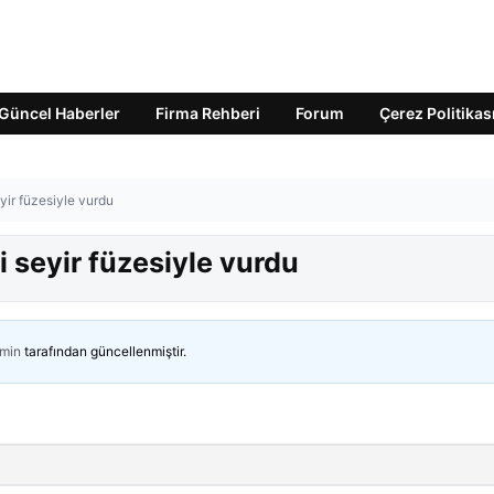
Güncel Haberler
Firma Rehberi
Forum
Çerez Politikas
eyir füzesiyle vurdu
i seyir füzesiyle vurdu
min
tarafından güncellenmiştir.