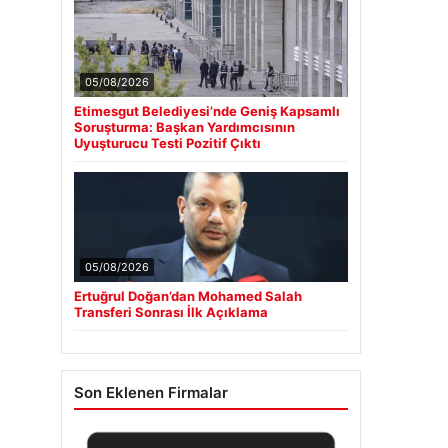
05/08/2026
Etimesgut Belediyesi’nde Geniş Kapsamlı
Soruşturma: Başkan Yardımcısının
Uyuşturucu Testi Pozitif Çıktı
05/08/2026
Ertuğrul Doğan’dan Mohamed Salah
Transferi Sonrası İlk Açıklama
Son Eklenen Firmalar