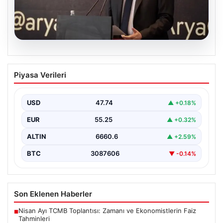
07.08.2026
İş Bankası Yönetiminde Sürpriz
Piyasa Verileri
Değişiklik: Hakan Aran Görevini
Devretti
USD
47.74
▲ +0.18%
Türkiye'nin köklü bankalarından İş Bankası'nda yönetim
kademesinde dikkate değer bir değişiklik yaşandı.
EUR
55.25
▲ +0.32%
Bankanın uzun…
ALTIN
6660.6
▲ +2.59%
BTC
3087606
▼ -0.14%
Son Eklenen Haberler
Nisan Ayı TCMB Toplantısı: Zamanı ve Ekonomistlerin Faiz
■
Tahminleri