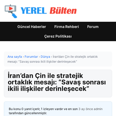
Güncel Haberler
Firma Rehberi
Forum
Çerez Politikası
Ana sayfa
›
Forumlar
›
Dünya
›
İran’dan Çin ile stratejik ortaklık
mesajı: “Savaş sonrası ikili ilişkiler derinleşecek”
İran’dan Çin ile stratejik
ortaklık mesajı: “Savaş sonrası
ikili ilişkiler derinleşecek”
Bu konu 0 yanıt içerir, 1 izleyen vardır ve en son
3 ay önce
admin
tarafından güncellenmiştir.