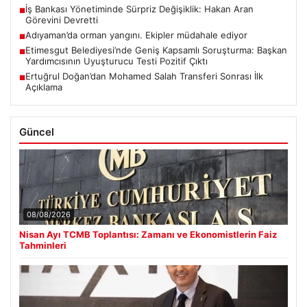
İş Bankası Yönetiminde Sürpriz Değişiklik: Hakan Aran
■
Görevini Devretti
Adıyaman’da orman yangını. Ekipler müdahale ediyor
■
Etimesgut Belediyesi’nde Geniş Kapsamlı Soruşturma: Başkan
■
Yardımcısının Uyuşturucu Testi Pozitif Çıktı
Ertuğrul Doğan’dan Mohamed Salah Transferi Sonrası İlk
■
Açıklama
Güncel
08/08/2026
Nisan Ayı TCMB Toplantısı: Zamanı ve Ekonomistlerin Faiz
Tahminleri