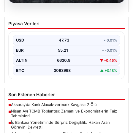
08.08.2026
Nisan Ayı TCMB Toplantısı: Zamanı ve
Piyasa Verileri
Ekonomistlerin Faiz Tahminleri
Türkiye Cumhuriyet Merkez Bankası'nın Nisan ayı Para
Politikası Kurulu toplantısı için tarih ve saat…
USD
47.73
• 0.01%
EUR
55.21
• -0.01%
ALTIN
6630.9
▼ -0.45%
BTC
3093998
▲ +0.18%
Son Eklenen Haberler
Aksaray’da Kanlı Alacak-verecek Kavgası: 2 Ölü
■
Nisan Ayı TCMB Toplantısı: Zamanı ve Ekonomistlerin Faiz
■
Tahminleri
İş Bankası Yönetiminde Sürpriz Değişiklik: Hakan Aran
■
Görevini Devretti