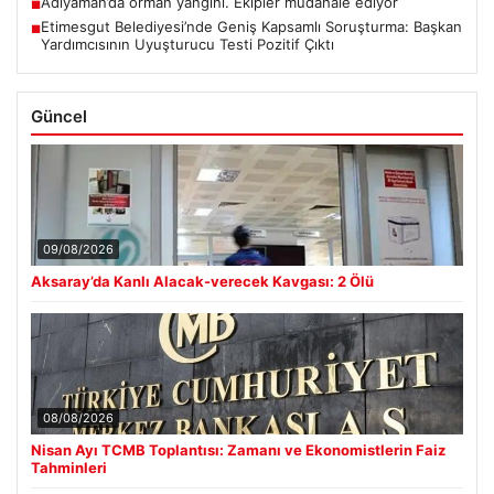
Adıyaman’da orman yangını. Ekipler müdahale ediyor
■
Etimesgut Belediyesi’nde Geniş Kapsamlı Soruşturma: Başkan
■
Yardımcısının Uyuşturucu Testi Pozitif Çıktı
Güncel
09/08/2026
Aksaray’da Kanlı Alacak-verecek Kavgası: 2 Ölü
08/08/2026
Nisan Ayı TCMB Toplantısı: Zamanı ve Ekonomistlerin Faiz
Tahminleri