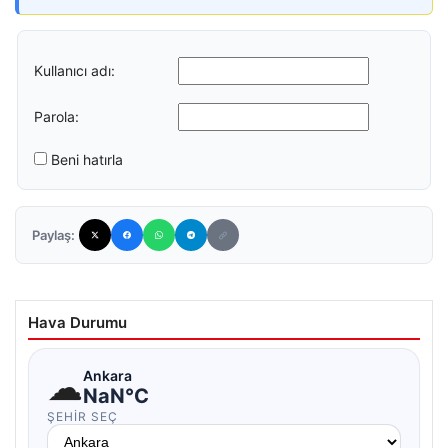
Kullanıcı adı:
Parola:
Beni hatırla
Paylaş:
Hava Durumu
☁
Ankara
NaN°C
ŞEHIR SEÇ