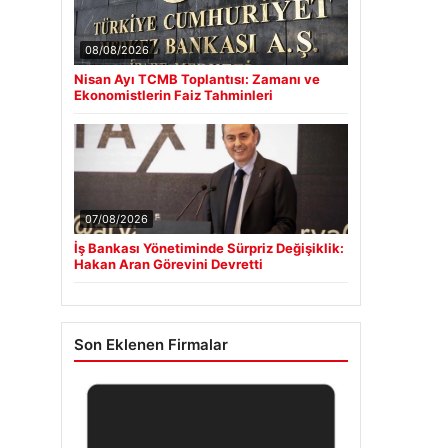
08/08/2026
Nisan Ayı TCMB Toplantısı: Zamanı ve
Ekonomistlerin Faiz Tahminleri
07/08/2026
İş Bankası Yönetiminde Sürpriz Değişiklik:
Hakan Aran Görevini Devretti
Son Eklenen Firmalar