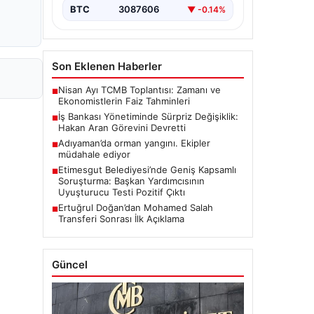
BTC
3087606
▼ -0.14%
Son Eklenen Haberler
Nisan Ayı TCMB Toplantısı: Zamanı ve
■
Ekonomistlerin Faiz Tahminleri
İş Bankası Yönetiminde Sürpriz Değişiklik:
■
Hakan Aran Görevini Devretti
Adıyaman’da orman yangını. Ekipler
■
müdahale ediyor
Etimesgut Belediyesi’nde Geniş Kapsamlı
■
Soruşturma: Başkan Yardımcısının
Uyuşturucu Testi Pozitif Çıktı
Ertuğrul Doğan’dan Mohamed Salah
■
Transferi Sonrası İlk Açıklama
Güncel