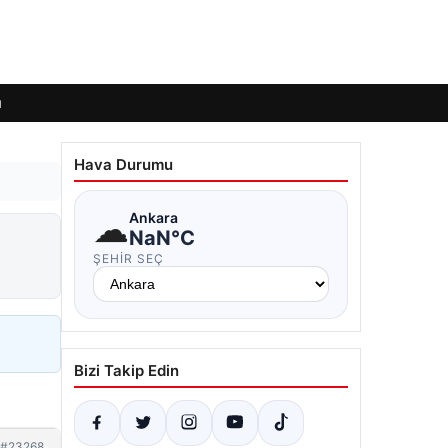
ı
Hava Durumu
☁
Ankara
NaN°C
ŞEHIR SEÇ
Bizi Takip Edin
#23268