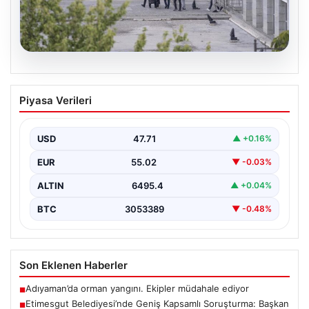
05.08.2026
Etimesgut Belediyesi’nde Geniş
Piyasa Verileri
Kapsamlı Soruşturma: Başkan
Yardımcısının Uyuşturucu Testi Pozitif
Çıktı
USD
47.71
▲ +0.16%
Ankara'nın Etimesgut ilçesinde bulunan belediyeye
EUR
55.02
▼ -0.03%
yönelik yürütülen kapsamlı soruşturma kapsamında
önemli gelişmeler yaşanıyor. Belediye…
ALTIN
6495.4
▲ +0.04%
BTC
3053389
▼ -0.48%
Son Eklenen Haberler
Adıyaman’da orman yangını. Ekipler müdahale ediyor
■
Etimesgut Belediyesi’nde Geniş Kapsamlı Soruşturma: Başkan
■