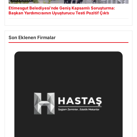
Etimesgut Belediyesi’nde Geniş Kapsamlı Soruşturma:
Başkan Yardımcısının Uyuşturucu Testi Pozitif Çıktı
Son Eklenen Firmalar