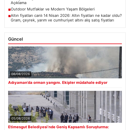
Açıklama
Outdoor Mutfaklar ve Modern Yaşam Bölgeleri
■
Altın fiyatları canlı 14 Nisan 2026: Altın fiyatları ne kadar oldu?
■
Gram, çeyrek, yarım ve cumhuriyet altını alış satış fiyatları
Güncel
06/08/2026
Adıyaman’da orman yangını. Ekipler müdahale ediyor
05/08/2026
Etimesgut Belediyesi’nde Geniş Kapsamlı Soruşturma: