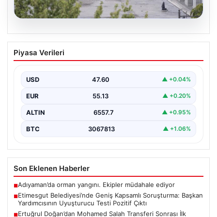
05.08.2026
Etimesgut Belediyesi’nde Geniş
Piyasa Verileri
Kapsamlı Soruşturma: Başkan
Yardımcısının Uyuşturucu Testi Pozitif
Çıktı
USD
47.60
▲ +0.04%
Ankara'nın Etimesgut ilçesinde bulunan belediyeye
EUR
55.13
▲ +0.20%
yönelik yürütülen kapsamlı soruşturma kapsamında
önemli gelişmeler yaşanıyor. Belediye…
ALTIN
6557.7
▲ +0.95%
BTC
3067813
▲ +1.06%
Son Eklenen Haberler
Adıyaman’da orman yangını. Ekipler müdahale ediyor
■
Etimesgut Belediyesi’nde Geniş Kapsamlı Soruşturma: Başkan
■
Yardımcısının Uyuşturucu Testi Pozitif Çıktı
Ertuğrul Doğan’dan Mohamed Salah Transferi Sonrası İlk
■