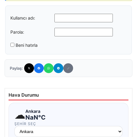
Kullanıcı adı:
Parola:
Beni hatırla
Paylaş:
Hava Durumu
☁
Ankara
NaN°C
ŞEHIR SEÇ