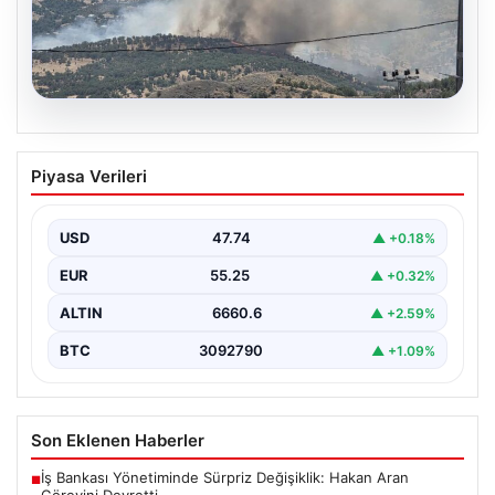
06.08.2026
Adıyaman’da orman yangını. Ekipler
Piyasa Verileri
müdahale ediyor
{ "title": "Adıyaman'da Orman Yangını Kontrol Altına
Alınmaya Çalışılıyor", "content": "Adıyaman iline bağlı
USD
47.74
▲ +0.18%
Gerger…
EUR
55.25
▲ +0.32%
ALTIN
6660.6
▲ +2.59%
BTC
3092790
▲ +1.09%
Son Eklenen Haberler
İş Bankası Yönetiminde Sürpriz Değişiklik: Hakan Aran
■