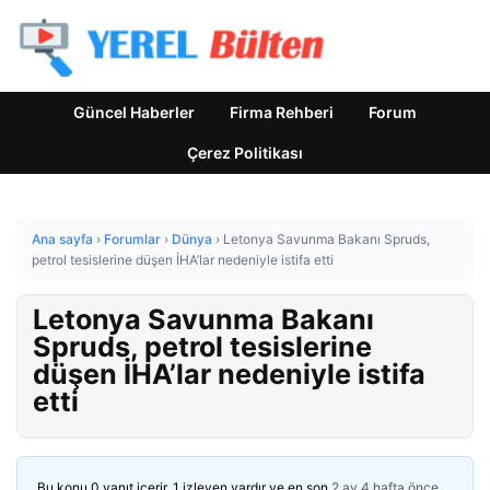
Güncel Haberler
Firma Rehberi
Forum
Çerez Politikası
Ana sayfa
›
Forumlar
›
Dünya
›
Letonya Savunma Bakanı Spruds,
petrol tesislerine düşen İHA’lar nedeniyle istifa etti
Letonya Savunma Bakanı
Spruds, petrol tesislerine
düşen İHA’lar nedeniyle istifa
etti
Bu konu 0 yanıt içerir, 1 izleyen vardır ve en son
2 ay 4 hafta önce