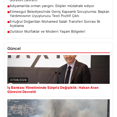
Görevini Devretti
Adıyaman’da orman yangını. Ekipler müdahale ediyor
■
Etimesgut Belediyesi’nde Geniş Kapsamlı Soruşturma: Başkan
■
Yardımcısının Uyuşturucu Testi Pozitif Çıktı
Ertuğrul Doğan’dan Mohamed Salah Transferi Sonrası İlk
■
Açıklama
Outdoor Mutfaklar ve Modern Yaşam Bölgeleri
■
Güncel
07/08/2026
İş Bankası Yönetiminde Sürpriz Değişiklik: Hakan Aran
Görevini Devretti