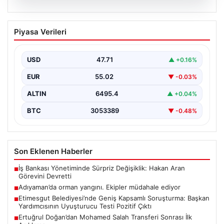
06.08.2026
Adıyaman’da orman yangını. Ekipler
Piyasa Verileri
müdahale ediyor
{ "title": "Adıyaman'da Orman Yangını Kontrol Altına
Alınmaya Çalışılıyor", "content": "Adıyaman iline bağlı
USD
47.71
▲ +0.16%
Gerger…
EUR
55.02
▼ -0.03%
ALTIN
6495.4
▲ +0.04%
BTC
3053389
▼ -0.48%
Son Eklenen Haberler
İş Bankası Yönetiminde Sürpriz Değişiklik: Hakan Aran
■
Görevini Devretti
Adıyaman’da orman yangını. Ekipler müdahale ediyor
■
Etimesgut Belediyesi’nde Geniş Kapsamlı Soruşturma: Başkan
■
Yardımcısının Uyuşturucu Testi Pozitif Çıktı
Ertuğrul Doğan’dan Mohamed Salah Transferi Sonrası İlk
■