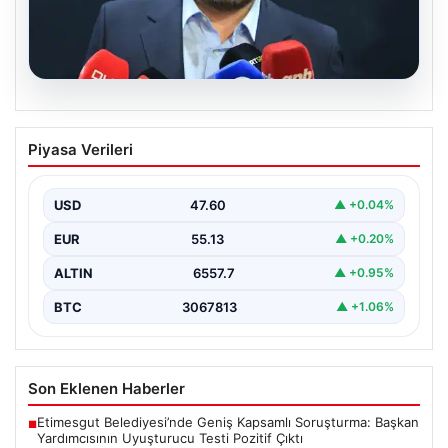
05.08.2026
Ertuğrul Doğan’dan Mohamed Salah
Piyasa Verileri
Transferi Sonrası İlk Açıklama
Trabzonspor Başkanı Ertuğrul Doğan, takımın gururu ve
Mısırlı futbolcu Mohamed Salah’ın transfer gelişmeleri
USD
47.60
▲ +0.04%
hakkında…
EUR
55.13
▲ +0.20%
ALTIN
6557.7
▲ +0.95%
BTC
3067813
▲ +1.06%
Son Eklenen Haberler
Etimesgut Belediyesi’nde Geniş Kapsamlı Soruşturma: Başkan
■
Yardımcısının Uyuşturucu Testi Pozitif Çıktı