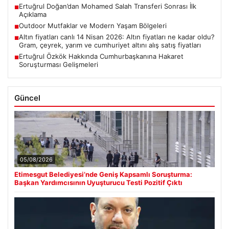
Ertuğrul Doğan’dan Mohamed Salah Transferi Sonrası İlk
■
Açıklama
Outdoor Mutfaklar ve Modern Yaşam Bölgeleri
■
Altın fiyatları canlı 14 Nisan 2026: Altın fiyatları ne kadar oldu?
■
Gram, çeyrek, yarım ve cumhuriyet altını alış satış fiyatları
Ertuğrul Özkök Hakkında Cumhurbaşkanına Hakaret
■
Soruşturması Gelişmeleri
Güncel
05/08/2026
Etimesgut Belediyesi’nde Geniş Kapsamlı Soruşturma:
Başkan Yardımcısının Uyuşturucu Testi Pozitif Çıktı