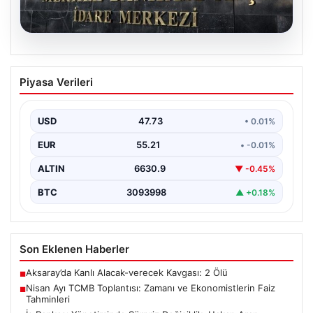
08.08.2026
Nisan Ayı TCMB Toplantısı: Zamanı ve
Piyasa Verileri
Ekonomistlerin Faiz Tahminleri
Türkiye Cumhuriyet Merkez Bankası'nın Nisan ayı Para
Politikası Kurulu toplantısı için tarih ve saat…
USD
47.73
• 0.01%
EUR
55.21
• -0.01%
ALTIN
6630.9
▼ -0.45%
BTC
3093998
▲ +0.18%
Son Eklenen Haberler
Aksaray’da Kanlı Alacak-verecek Kavgası: 2 Ölü
■
Nisan Ayı TCMB Toplantısı: Zamanı ve Ekonomistlerin Faiz
■
Tahminleri