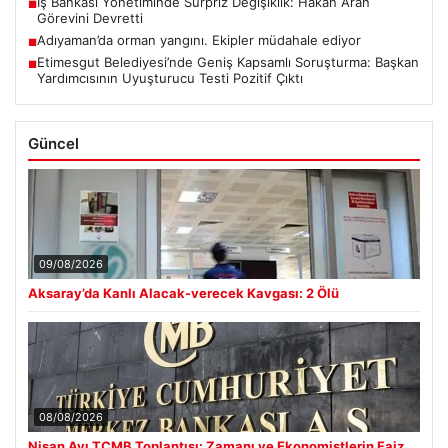
İş Bankası Yönetiminde Sürpriz Değişiklik: Hakan Aran
■
Görevini Devretti
Adıyaman’da orman yangını. Ekipler müdahale ediyor
■
Etimesgut Belediyesi’nde Geniş Kapsamlı Soruşturma: Başkan
■
Yardımcısının Uyuşturucu Testi Pozitif Çıktı
Güncel
09/08/2026
Aksaray’da Kanlı Alacak-verecek Kavgası: 2 Ölü
08/08/2026
Nisan Ayı TCMB Toplantısı: Zamanı ve Ekonomistlerin Faiz