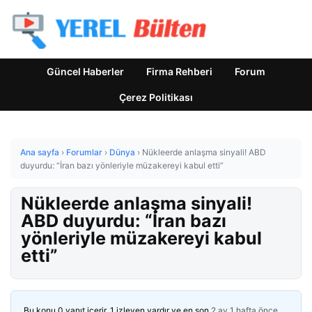
Güncel Haberler
Firma Rehberi
Forum
Çerez Politikası
Ana sayfa
›
Forumlar
›
Dünya
›
Nükleerde anlaşma sinyali! ABD
duyurdu: “İran bazı yönleriyle müzakereyi kabul etti”
Nükleerde anlaşma sinyali!
ABD duyurdu: “İran bazı
yönleriyle müzakereyi kabul
etti”
Bu konu 0 yanıt içerir, 1 izleyen vardır ve en son
2 ay 1 hafta önce