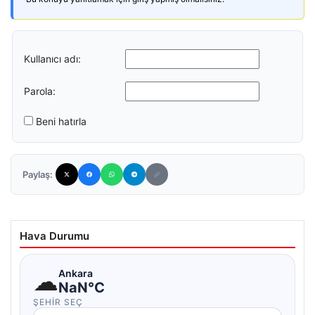
Kullanıcı adı:
Parola:
Beni hatırla
Paylaş:
Hava Durumu
☁
Ankara
NaN°C
ŞEHIR SEÇ