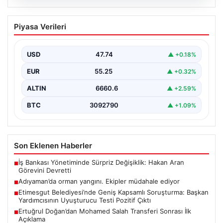
06.08.2026
Adıyaman’da orman yangını. Ekipler
Piyasa Verileri
müdahale ediyor
{ "title": "Adıyaman'da Orman Yangını Kontrol Altına
Alınmaya Çalışılıyor", "content": "Adıyaman iline bağlı
USD
47.74
▲ +0.18%
Gerger…
EUR
55.25
▲ +0.32%
ALTIN
6660.6
▲ +2.59%
BTC
3092790
▲ +1.09%
Son Eklenen Haberler
İş Bankası Yönetiminde Sürpriz Değişiklik: Hakan Aran
■
Görevini Devretti
Adıyaman’da orman yangını. Ekipler müdahale ediyor
■
Etimesgut Belediyesi’nde Geniş Kapsamlı Soruşturma: Başkan
■
Yardımcısının Uyuşturucu Testi Pozitif Çıktı
Ertuğrul Doğan’dan Mohamed Salah Transferi Sonrası İlk
■
Açıklama