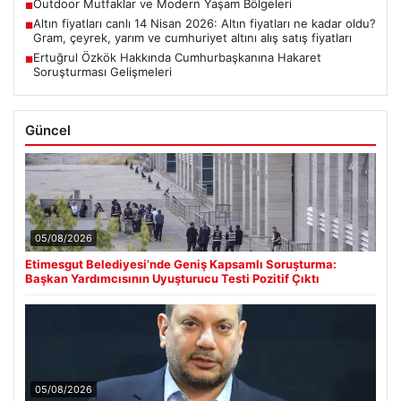
Outdoor Mutfaklar ve Modern Yaşam Bölgeleri
■
Altın fiyatları canlı 14 Nisan 2026: Altın fiyatları ne kadar oldu?
■
Gram, çeyrek, yarım ve cumhuriyet altını alış satış fiyatları
Ertuğrul Özkök Hakkında Cumhurbaşkanına Hakaret
■
Soruşturması Gelişmeleri
Güncel
05/08/2026
Etimesgut Belediyesi’nde Geniş Kapsamlı Soruşturma:
Başkan Yardımcısının Uyuşturucu Testi Pozitif Çıktı
05/08/2026