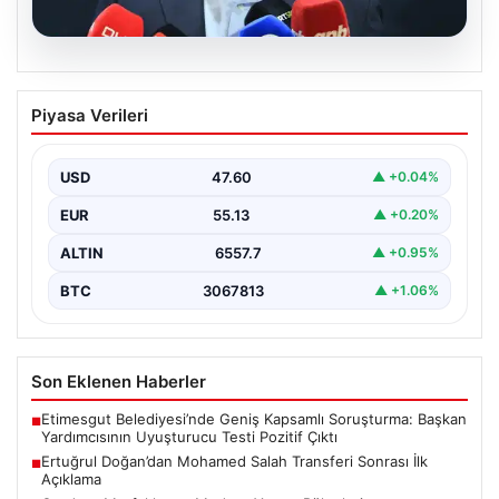
05.08.2026
Ertuğrul Doğan’dan Mohamed Salah
Piyasa Verileri
Transferi Sonrası İlk Açıklama
Trabzonspor Başkanı Ertuğrul Doğan, takımın gururu ve
Mısırlı futbolcu Mohamed Salah’ın transfer gelişmeleri
USD
47.60
▲ +0.04%
hakkında…
EUR
55.13
▲ +0.20%
ALTIN
6557.7
▲ +0.95%
BTC
3067813
▲ +1.06%
Son Eklenen Haberler
Etimesgut Belediyesi’nde Geniş Kapsamlı Soruşturma: Başkan
■
Yardımcısının Uyuşturucu Testi Pozitif Çıktı
Ertuğrul Doğan’dan Mohamed Salah Transferi Sonrası İlk
■
Açıklama