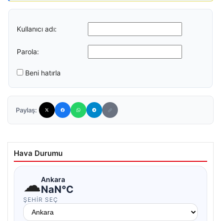
Kullanıcı adı:
Parola:
Beni hatırla
Paylaş:
Hava Durumu
☁
Ankara
NaN°C
ŞEHIR SEÇ