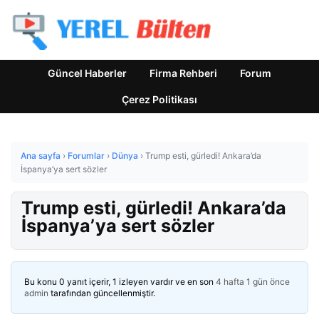
Güncel Haberler
Firma Rehberi
Forum
Çerez Politikası
Ana sayfa
›
Forumlar
›
Dünya
›
Trump esti, gürledi! Ankara’da
İspanya’ya sert sözler
Trump esti, gürledi! Ankara’da
İspanya’ya sert sözler
Bu konu 0 yanıt içerir, 1 izleyen vardır ve en son
4 hafta 1 gün önce
admin
tarafından güncellenmiştir.