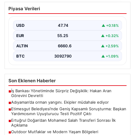
Adıyaman’da orman yangını. Ekipler
Piyasa Verileri
müdahale ediyor
{ "title": "Adıyaman'da Orman Yangını Kontrol Altına
Alınmaya Çalışılıyor", "content": "Adıyaman iline bağlı
USD
47.74
▲ +0.18%
Gerger…
EUR
55.25
▲ +0.32%
ALTIN
6660.6
▲ +2.59%
BTC
3092790
▲ +1.09%
Son Eklenen Haberler
İş Bankası Yönetiminde Sürpriz Değişiklik: Hakan Aran
■
Görevini Devretti
Adıyaman’da orman yangını. Ekipler müdahale ediyor
■
Etimesgut Belediyesi’nde Geniş Kapsamlı Soruşturma: Başkan
■
Yardımcısının Uyuşturucu Testi Pozitif Çıktı
Ertuğrul Doğan’dan Mohamed Salah Transferi Sonrası İlk
■
Açıklama
Outdoor Mutfaklar ve Modern Yaşam Bölgeleri
■