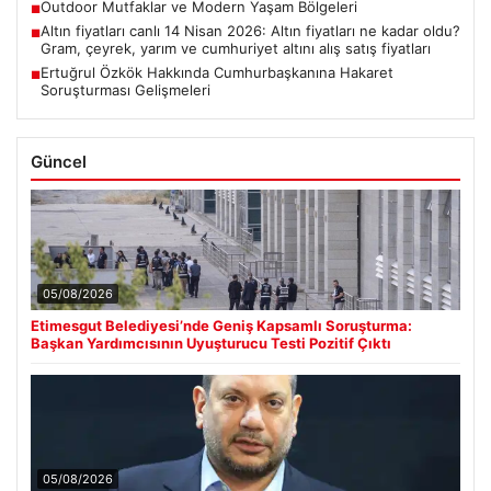
Outdoor Mutfaklar ve Modern Yaşam Bölgeleri
■
Altın fiyatları canlı 14 Nisan 2026: Altın fiyatları ne kadar oldu?
■
Gram, çeyrek, yarım ve cumhuriyet altını alış satış fiyatları
Ertuğrul Özkök Hakkında Cumhurbaşkanına Hakaret
■
Soruşturması Gelişmeleri
Güncel
05/08/2026
Etimesgut Belediyesi’nde Geniş Kapsamlı Soruşturma:
Başkan Yardımcısının Uyuşturucu Testi Pozitif Çıktı
05/08/2026