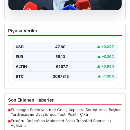
05.08.2026
Ertuğrul Doğan’dan Mohamed Salah
Piyasa Verileri
Transferi Sonrası İlk Açıklama
Trabzonspor Başkanı Ertuğrul Doğan, takımın gururu ve
Mısırlı futbolcu Mohamed Salah’ın transfer gelişmeleri
USD
47.60
▲ +0.04%
hakkında…
EUR
55.13
▲ +0.20%
ALTIN
6557.7
▲ +0.95%
BTC
3067813
▲ +1.06%
Son Eklenen Haberler
Etimesgut Belediyesi’nde Geniş Kapsamlı Soruşturma: Başkan
■
Yardımcısının Uyuşturucu Testi Pozitif Çıktı
Ertuğrul Doğan’dan Mohamed Salah Transferi Sonrası İlk
■
Açıklama