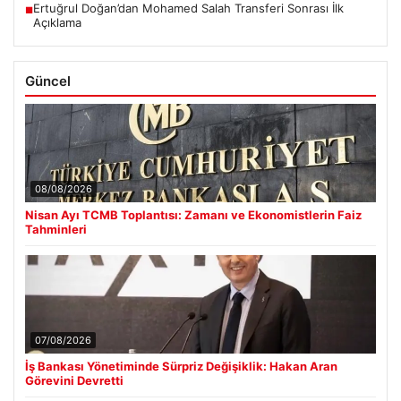
Ertuğrul Doğan’dan Mohamed Salah Transferi Sonrası İlk
■
Açıklama
Güncel
08/08/2026
Nisan Ayı TCMB Toplantısı: Zamanı ve Ekonomistlerin Faiz
Tahminleri
07/08/2026
İş Bankası Yönetiminde Sürpriz Değişiklik: Hakan Aran
Görevini Devretti