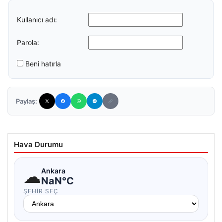
Kullanıcı adı:
Parola:
Beni hatırla
Paylaş:
Hava Durumu
☁
Ankara
NaN°C
ŞEHIR SEÇ