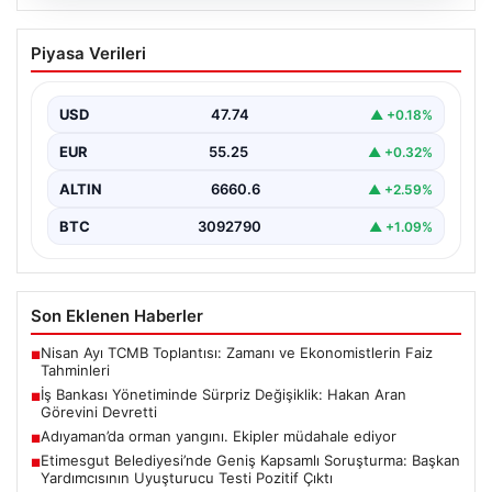
07.08.2026
İş Bankası Yönetiminde Sürpriz
Piyasa Verileri
Değişiklik: Hakan Aran Görevini
Devretti
USD
47.74
▲ +0.18%
Türkiye'nin köklü bankalarından İş Bankası'nda yönetim
kademesinde dikkate değer bir değişiklik yaşandı.
EUR
55.25
▲ +0.32%
Bankanın uzun…
ALTIN
6660.6
▲ +2.59%
BTC
3092790
▲ +1.09%
Son Eklenen Haberler
Nisan Ayı TCMB Toplantısı: Zamanı ve Ekonomistlerin Faiz
■
Tahminleri
İş Bankası Yönetiminde Sürpriz Değişiklik: Hakan Aran
■
Görevini Devretti
Adıyaman’da orman yangını. Ekipler müdahale ediyor
■
Etimesgut Belediyesi’nde Geniş Kapsamlı Soruşturma: Başkan
■
Yardımcısının Uyuşturucu Testi Pozitif Çıktı