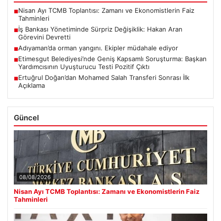
Nisan Ayı TCMB Toplantısı: Zamanı ve Ekonomistlerin Faiz
■
Tahminleri
İş Bankası Yönetiminde Sürpriz Değişiklik: Hakan Aran
■
Görevini Devretti
Adıyaman’da orman yangını. Ekipler müdahale ediyor
■
Etimesgut Belediyesi’nde Geniş Kapsamlı Soruşturma: Başkan
■
Yardımcısının Uyuşturucu Testi Pozitif Çıktı
Ertuğrul Doğan’dan Mohamed Salah Transferi Sonrası İlk
■
Açıklama
Güncel
08/08/2026
Nisan Ayı TCMB Toplantısı: Zamanı ve Ekonomistlerin Faiz
Tahminleri