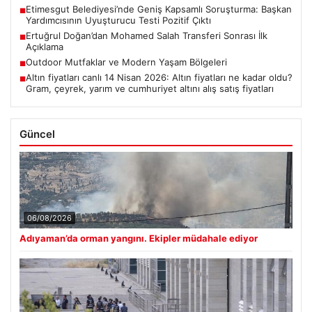
Etimesgut Belediyesi’nde Geniş Kapsamlı Soruşturma: Başkan
■
Yardımcısının Uyuşturucu Testi Pozitif Çıktı
Ertuğrul Doğan’dan Mohamed Salah Transferi Sonrası İlk
■
Açıklama
Outdoor Mutfaklar ve Modern Yaşam Bölgeleri
■
Altın fiyatları canlı 14 Nisan 2026: Altın fiyatları ne kadar oldu?
■
Gram, çeyrek, yarım ve cumhuriyet altını alış satış fiyatları
Güncel
06/08/2026
Adıyaman’da orman yangını. Ekipler müdahale ediyor