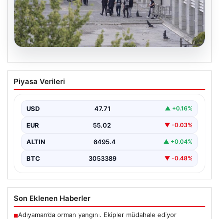
05.08.2026
Etimesgut Belediyesi’nde Geniş
Piyasa Verileri
Kapsamlı Soruşturma: Başkan
Yardımcısının Uyuşturucu Testi Pozitif
Çıktı
USD
47.71
▲ +0.16%
Ankara'nın Etimesgut ilçesinde bulunan belediyeye
EUR
55.02
▼ -0.03%
yönelik yürütülen kapsamlı soruşturma kapsamında
önemli gelişmeler yaşanıyor. Belediye…
ALTIN
6495.4
▲ +0.04%
BTC
3053389
▼ -0.48%
Son Eklenen Haberler
Adıyaman’da orman yangını. Ekipler müdahale ediyor
■