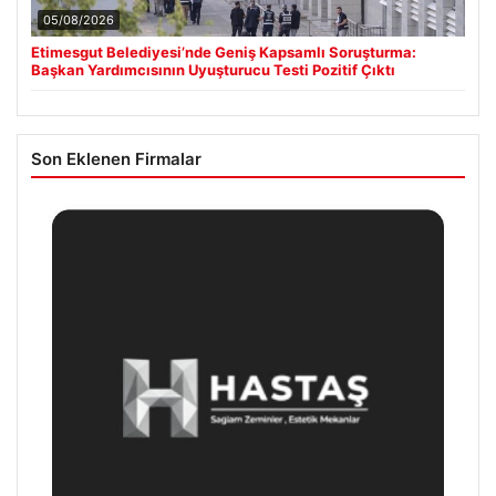
05/08/2026
Etimesgut Belediyesi’nde Geniş Kapsamlı Soruşturma:
Başkan Yardımcısının Uyuşturucu Testi Pozitif Çıktı
Son Eklenen Firmalar