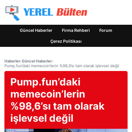
Güncel Haberler
Firma Rehberi
Forum
Çerez Politikası
Haberler
›
Güncel Haberler
›
Pump.fun’daki memecoin’lerin %98,6’sı tam olarak işlevsel değil
Pump.fun’daki
memecoin’lerin
%98,6’sı tam olarak
işlevsel değil