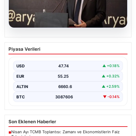
07.08.2026
İş Bankası Yönetiminde Sürpriz
Piyasa Verileri
Değişiklik: Hakan Aran Görevini
Devretti
USD
47.74
▲ +0.18%
Türkiye’nin köklü bankalarından İş Bankası’nda yönetim
kademesinde dikkate değer bir değişiklik yaşandı.
EUR
55.25
▲ +0.32%
Bankanın uzun…
ALTIN
6660.6
▲ +2.59%
BTC
3087606
▼ -0.14%
Son Eklenen Haberler
Nisan Ayı TCMB Toplantısı: Zamanı ve Ekonomistlerin Faiz
■