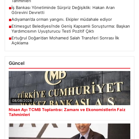
Tahminleri
İş Bankası Yönetiminde Sürpriz Değişiklik: Hakan Aran
■
Görevini Devretti
Adıyaman’da orman yangını. Ekipler müdahale ediyor
■
Etimesgut Belediyesi’nde Geniş Kapsamlı Soruşturma: Başkan
■
Yardımcısının Uyuşturucu Testi Pozitif Çıktı
Ertuğrul Doğan’dan Mohamed Salah Transferi Sonrası İlk
■
Açıklama
Güncel
08/08/2026
Nisan Ayı TCMB Toplantısı: Zamanı ve Ekonomistlerin Faiz
Tahminleri