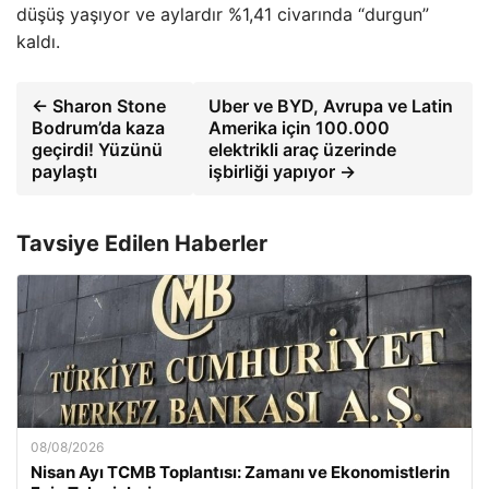
düşüş yaşıyor ve aylardır %1,41 civarında “durgun”
kaldı.
← Sharon Stone
Uber ve BYD, Avrupa ve Latin
Bodrum’da kaza
Amerika için 100.000
geçirdi! Yüzünü
elektrikli araç üzerinde
paylaştı
işbirliği yapıyor →
Tavsiye Edilen Haberler
08/08/2026
Nisan Ayı TCMB Toplantısı: Zamanı ve Ekonomistlerin